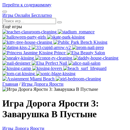
Перейти к содержимому
Открыть
Игры Онлайн Бесплатно
меню
Поиск
Ещё игры
Главная
/
Игры Дорога Ярости
Игра Дорога Ярости 3:
Заварушка В Пустыне
Игры Дорога Ярости