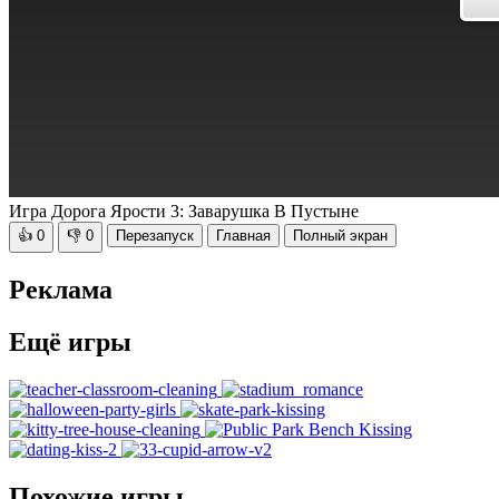
Игра Дорога Ярости 3: Заварушка В Пустыне
👍
0
👎
0
Перезапуск
Главная
Полный экран
Реклама
Ещё игры
Похожие игры