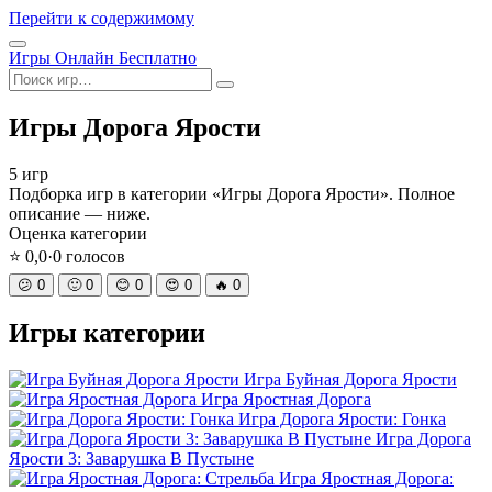
Перейти к содержимому
Открыть
Игры Онлайн Бесплатно
меню
Поиск
Игры Дорога Ярости
5 игр
Подборка игр в категории «Игры Дорога Ярости». Полное
описание — ниже.
Оценка категории
⭐
0,0
·
0
голосов
😕
0
🙂
0
😊
0
😍
0
🔥
0
Игры категории
Игра Буйная Дорога Ярости
Игра Яростная Дорога
Игра Дорога Ярости: Гонка
Игра Дорога
Ярости 3: Заварушка В Пустыне
Игра Яростная Дорога: