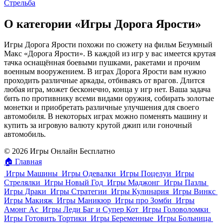
Стрельба
О категории «Игры Дорога Ярости»
Игры Дорога Ярости похожи по сюжету на фильм Безумный
Макс «Дорога Ярости». В каждой из игр у вас имеется крутая
тачка оснащённая боевыми пушками, ракетами и прочим
военным вооружением. В играх Дорога Ярости вам нужно
проходить различные аркады, отбиваясь от врагов. Длится
любая игра, может бесконечно, конца у игр нет. Ваша задача
бить по противнику всеми видами оружия, собирать золотые
монетки и приобретать различные улучшения для своего
автомобиля. В некоторых играх можно поменять машину и
купить за игровую валюту крутой джип или гоночный
автомобиль.
© 2026 Игры Онлайн Бесплатно
🏠
Главная
Игры Машины
Игры Одевалки
Игры Поцелуи
Игры
Стрелялки
Игры Новый Год
Игры Маджонг
Игры Пазлы
Игры Драки
Игры Стратегии
Игры Кулинария
Игры Винкс
Игры Макияж
Игры Маникюр
Игры про Зомби
Игры
Амонг Ас
Игры Леди Баг и Супер Кот
Игры Головоломки
Игры Готовить Тортики
Игры Беременные
Игры Больница