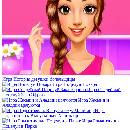
Игра История девушки-болельщицы
Игра Поцелуй Повара
Игра Свадебный
Поцелуй Зака Эфрона
Игра Жасмин и
Аладдин целуются
Игра
Подготовка к Выпускному: Маникюр
Игра Романтичные
Поцелуи в Парке