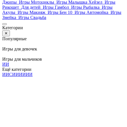
Джипы
Игры Мотоциклы
Игры Малышка Хейзел
Игры
Рикошет
Для детей
Игры Гамбол
Игры Рыбалка
Игры
Акулы
Игры Макияж
Игры Бен 10
Игры Автомойка
Игры
Змейка
Игры Свадьба
Категории
✕
Популярные
Игры для девочек
Игры для мальчиков
И
И
Ещё категории
И
И
С
И
И
И
И
И
И