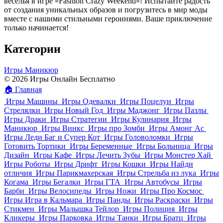
веселья в игре «Fashion Crazy Weekend»! Испытайте радость
от создания уникальных образов и погрузитесь в мир моды
вместе с нашими стильными героинями. Ваше приключение
только начинается!
Категории
Игры Маникюр
© 2026 Игры Онлайн Бесплатно
🏠
Главная
Игры Машины
Игры Одевалки
Игры Поцелуи
Игры
Стрелялки
Игры Новый Год
Игры Маджонг
Игры Пазлы
Игры Драки
Игры Стратегии
Игры Кулинария
Игры
Маникюр
Игры Винкс
Игры про Зомби
Игры Амонг Ас
Игры Леди Баг и Супер Кот
Игры Головоломки
Игры
Готовить Тортики
Игры Беременные
Игры Больница
Игры
Дизайн
Игры Кафе
Игры Лечить Зубы
Игры Монстер Хай
Игры Роботы
Игры Дрифт
Игры Кошки
Игры Найди
отличия
Игры Парикмахерская
Игры Стрельба из лука
Игры
Когама
Игры Бегалки
Игры ГТА
Игры Автобусы
Игры
Барби
Игры Велосипеды
Игры Ножи
Игры Про Космос
Игры Игра в Кальмара
Игры Панды
Игры Раскраски
Игры
Стикмен
Игры Малышка Тейлор
Игры Полиция
Игры
Кликеры
Игры Парковка
Игры Танки
Игры Братц
Игры