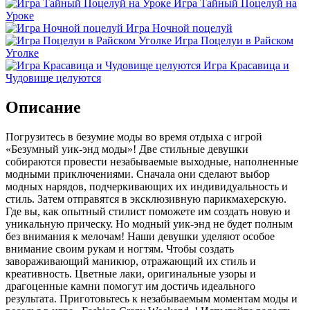
Игра Тайный Поцелуй на
Уроке
Игра Ночной поцелуй
Игра Поцелуи в Райском
Уголке
Игра Красавица и
Чудовище целуются
Описание
Погрузитесь в безумие моды во время отдыха с игрой
«Безумный уик-энд моды»! Две стильные девушки
собираются провести незабываемые выходные, наполненные
модными приключениями. Сначала они сделают выбор
модных нарядов, подчеркивающих их индивидуальность и
стиль. Затем отправятся в эксклюзивную парикмахерскую.
Где вы, как опытный стилист поможете им создать новую и
уникальную прическу. Но модный уик-энд не будет полным
без внимания к мелочам! Наши девушки уделяют особое
внимание своим рукам и ногтям. Чтобы создать
завораживающий маникюр, отражающий их стиль и
креативность. Цветные лаки, оригинальные узоры и
драгоценные камни помогут им достичь идеального
результата. Приготовьтесь к незабываемым моментам моды и