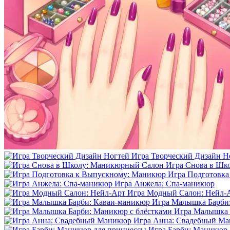
Игра Творческий Дизайн Н
Игра Снова в Шк
Игра Подготовк
Игра Анжела: Спа-маникюр
Игра Модный Салон: Нейл-
Игра Малышка Барби
Игра Малышка 
Игра Анна: Свадебный М
Игра Барби: Маникюр 