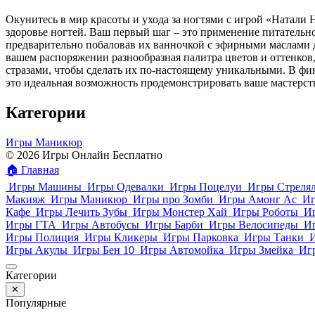
Окунитесь в мир красоты и ухода за ногтями с игрой «Натали 
здоровье ногтей. Ваш первый шаг – это применение питательно
предварительно побаловав их ванночкой с эфирными маслами д
вашем распоряжении разнообразная палитра цветов и оттенко
стразами, чтобы сделать их по-настоящему уникальными. В фина
это идеальная возможность продемонстрировать ваше мастерст
Категории
Игры Маникюр
© 2026 Игры Онлайн Бесплатно
🏠
Главная
Игры Машины
Игры Одевалки
Игры Поцелуи
Игры Стреля
Макияж
Игры Маникюр
Игры про Зомби
Игры Амонг Ас
Иг
Кафе
Игры Лечить Зубы
Игры Монстер Хай
Игры Роботы
И
Игры ГТА
Игры Автобусы
Игры Барби
Игры Велосипеды
И
Игры Полиция
Игры Кликеры
Игры Парковка
Игры Танки
Игры Акулы
Игры Бен 10
Игры Автомойка
Игры Змейка
Иг
Категории
✕
Популярные