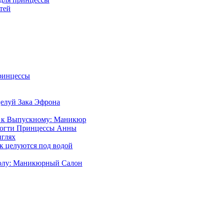
тей
ринцессы
елуй Зака Эфрона
а к Выпускному: Маникюр
Ногти Принцессы Анны
нглях
к целуются под водой
олу: Маникюрный Салон