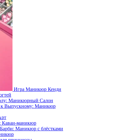
Игра Маникюр Кенди
огтей
олу: Маникюрный Салон
а к Выпускному: Маникюр
Арт
: Каваи-маникюр
Барби: Маникюр с блёстками
аникюр
для принцессы