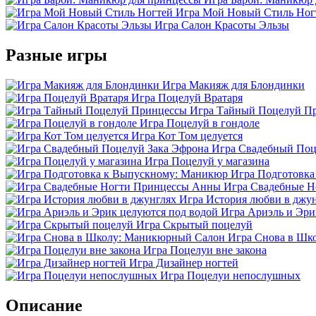
Игра Мой Новый Стиль Ног
Игра Салон Красоты Эльзы
Разные игры
Игра Макияж для Блондинки
Игра Поцелуй Вратаря
Игра Тайный Поцелуй П
Игра Поцелуй в гондоле
Игра Кот Том целуется
Игра Свадебный Поц
Игра Поцелуй у магазина
Игра Подготовк
Игра Свадебные 
Игра История любви в джу
Игра Ариэль и Эри
Игра Скрытый поцелуй
Игра Снова в Шк
Игра Поцелуи вне закона
Игра Дизайнер ногтей
Игра Поцелуи непослушных
Описание