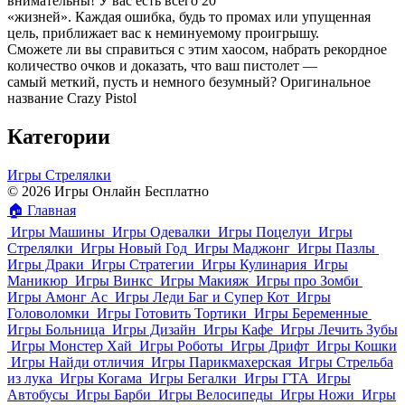
внимательны! У вас есть всего 20
«жизней». Каждая ошибка, будь то промах или упущенная
цель, приближает вас к неминуемому проигрышу.
Сможете ли вы справиться с этим хаосом, набрать рекордное
количество очков и доказать, что ваш пистолет —
самый меткий, пусть и немного безумный? Оригинальное
название Crazy Pistol
Категории
Игры Стрелялки
© 2026 Игры Онлайн Бесплатно
🏠
Главная
Игры Машины
Игры Одевалки
Игры Поцелуи
Игры
Стрелялки
Игры Новый Год
Игры Маджонг
Игры Пазлы
Игры Драки
Игры Стратегии
Игры Кулинария
Игры
Маникюр
Игры Винкс
Игры Макияж
Игры про Зомби
Игры Амонг Ас
Игры Леди Баг и Супер Кот
Игры
Головоломки
Игры Готовить Тортики
Игры Беременные
Игры Больница
Игры Дизайн
Игры Кафе
Игры Лечить Зубы
Игры Монстер Хай
Игры Роботы
Игры Дрифт
Игры Кошки
Игры Найди отличия
Игры Парикмахерская
Игры Стрельба
из лука
Игры Когама
Игры Бегалки
Игры ГТА
Игры
Автобусы
Игры Барби
Игры Велосипеды
Игры Ножи
Игры