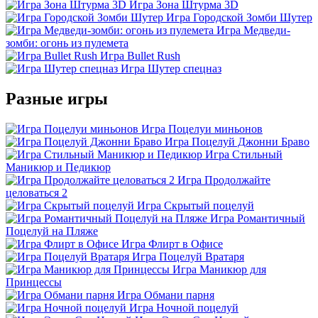
Игра Зона Штурма 3D
Игра Городской Зомби Шутер
Игра Медведи-
зомби: огонь из пулемета
Игра Bullet Rush
Игра Шутер спецназ
Разные игры
Игра Поцелуи миньонов
Игра Поцелуй Джонни Браво
Игра Стильный
Маникюр и Педикюр
Игра Продолжайте
целоваться 2
Игра Скрытый поцелуй
Игра Романтичный
Поцелуй на Пляже
Игра Флирт в Офисе
Игра Поцелуй Вратаря
Игра Маникюр для
Принцессы
Игра Обмани парня
Игра Ночной поцелуй