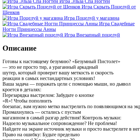
Игра Эльза Спа Ногтей
Игра Скрыть Поцелуй от
Щенков
Игра Поцелуй у магазина
Игра Свадебные
Ногти Принцессы Анны
Игра Внезапный поцелуй
Описание
Готовы к настоящему безумию? «Безумный Пистолет»
— это не просто тир, а ураганный аркадный
шутер, который проверит вашу меткость и скорость
реакции в самых нестандартных условиях!
Ваша задача — поражать цели с помощью мыши, но дьявол
кроется в деталях:
Перезарядка выстрелом: Забудьте о кнопке
«R»! Чтобы пополнить
боезапас, вам нужно метко выстрелить по появляющимся на эк
Промахнулись — остались с пустым
магазином в самый разгар действия! Контроль музыки:
Надоело музыкальное сопровождение? Не проблема!
Найдите на экране источник музыки и просто выстрелите в нег
Право на ошибку: Будьте предельно