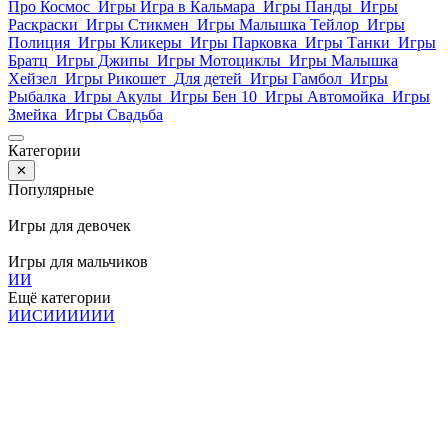
Про Космос
Игры Игра в Кальмара
Игры Панды
Игры
Раскраски
Игры Стикмен
Игры Малышка Тейлор
Игры
Полиция
Игры Кликеры
Игры Парковка
Игры Танки
Игры
Братц
Игры Джипы
Игры Мотоциклы
Игры Малышка
Хейзел
Игры Рикошет
Для детей
Игры Гамбол
Игры
Рыбалка
Игры Акулы
Игры Бен 10
Игры Автомойка
Игры
Змейка
Игры Свадьба
Категории
✕
Популярные
Игры для девочек
Игры для мальчиков
И
И
Ещё категории
И
И
С
И
И
И
И
И
И