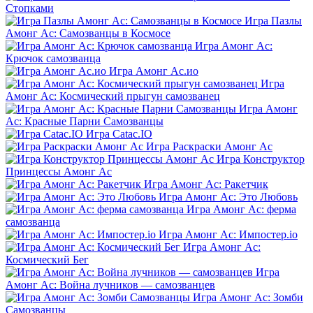
Стопками
Игра Пазлы
Амонг Ас: Самозванцы в Космосе
Игра Амонг Ас:
Крючок самозванца
Игра Амонг Ас.ио
Игра
Амонг Ас: Космический прыгун самозванец
Игра Амонг
Ас: Красные Парни Самозванцы
Игра Catac.IO
Игра Раскраски Амонг Ас
Игра Конструктор
Принцессы Амонг Ас
Игра Амонг Ас: Ракетчик
Игра Амонг Ас: Это Любовь
Игра Амонг Ас: ферма
самозванца
Игра Амонг Ас: Импостер.io
Игра Амонг Ас:
Космический Бег
Игра
Амонг Ас: Война лучников — самозванцев
Игра Амонг Ас: Зомби
Самозванцы