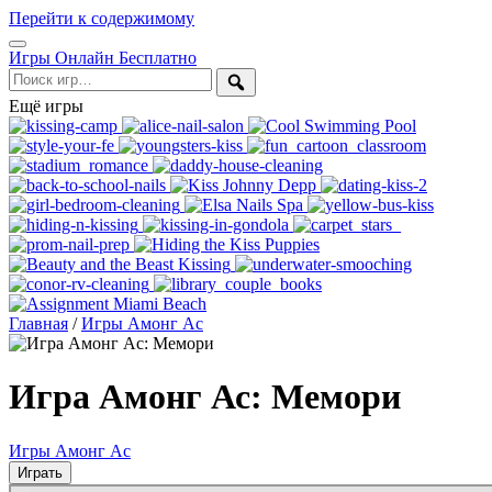
Перейти к содержимому
Открыть
Игры Онлайн Бесплатно
меню
Поиск
Ещё игры
Главная
/
Игры Амонг Ас
Игра Амонг Ас: Мемори
Игры Амонг Ас
Играть