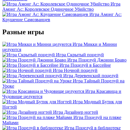
Игра
Амонг Ас: Королевское Одиночное Убийство
Игра Амонг Ас:
Крушение Самозванцев
Разные игры
Игра Микки и Минни
целуются
Игра Скрытый поцелуй
Игра Поцелуй Джонни Браво
Игра Поцелуй в Бассейне
Игра Ночной поцелуй
Игра Деревенский поцелуй
Игра Тайный Поцелуй на
Уроке
Игра Красавица и
Чудовище целуются
Игра Модный Бутик для
Ногтей
Игра Дизайнер ногтей
Игра Поцелуй на пляже
Майами
Игра Поцелуй в библиотеке