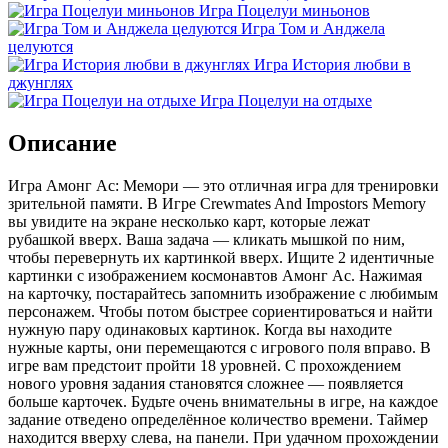
Игра Поцелуи миньонов
Игра Том и Анджела
целуются
Игра История любви в
джунглях
Игра Поцелуи на отдыхе
Описание
Игра Амонг Ас: Мемори — это отличная игра для тренировки
зрительной памяти. В Игре Crewmates And Impostors Memory
вы увидите на экране несколько карт, которые лежат
рубашкой вверх. Ваша задача — кликать мышкой по ним,
чтобы перевернуть их картинкой вверх. Ищите 2 идентичные
картинки с изображением космонавтов Амонг Ас. Нажимая
на карточку, постарайтесь запомнить изображение с любимым
персонажем. Чтобы потом быстрее сориентироваться и найти
нужную пару одинаковых картинок. Когда вы находите
нужные карты, они перемещаются с игрового поля вправо. В
игре вам предстоит пройти 18 уровней. С прохождением
нового уровня задания становятся сложнее — появляется
больше карточек. Будьте очень внимательны в игре, на каждое
задание отведено определённое количество времени. Таймер
находится вверху слева, на панели. При удачном прохождении