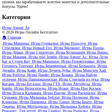
уровня, вы зарабатываете золотые монетки и дополнительные
бонусы. Удачи!
Категории
Игры Амонг Ас
© 2026 Игры Онлайн Бесплатно
🏠
Главная
Игры Машины
Игры Одевалки
Игры Поцелуи
Игры
Стрелялки
Игры Новый Год
Игры Маджонг
Игры Пазлы
Игры Драки
Игры Стратегии
Игры Кулинария
Игры Винкс
Игры Макияж
Игры про Зомби
Игры Амонг Ас
Игры Леди
Баг и Супер Кот
Игры Маникюр
Игры Головоломки
Игры
Готовить Тортики
Игры Беременные
Игры Больница
Игры
Дизайн
Игры Кафе
Игры Лечить Зубы
Игры Монстер Хай
Игры Роботы
Игры Дрифт
Игры Кошки
Игры Найди
отличия
Игры Парикмахерская
Игры Стрельба из лука
Игры
Когама
Игры Бегалки
Игры ГТА
Игры Автобусы
Игры
Барби
Игры Велосипеды
Игры Ножи
Игры Про Космос
Игры Игра в Кальмара
Игры Панды
Игры Раскраски
Игры
Стикмен
Игры Малышка Тейлор
Игры Полиция
Игры
Кликеры
Игры Парковка
Игры Танки
Игры Братц
Игры
Джипы
Игры Мотоциклы
Игры Малышка Хейзел
Игры
Рикошет
Для детей
Игры Гамбол
Игры Рыбалка
Игры