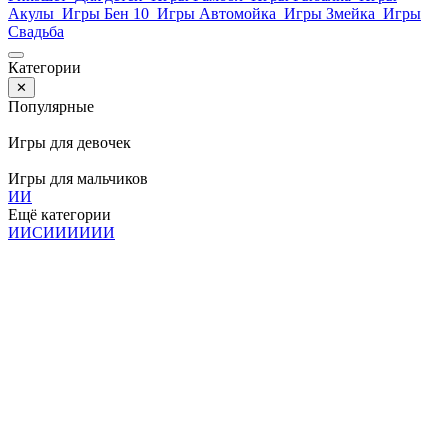
Акулы
Игры Бен 10
Игры Автомойка
Игры Змейка
Игры
Свадьба
Категории
✕
Популярные
Игры для девочек
Игры для мальчиков
И
И
Ещё категории
И
И
С
И
И
И
И
И
И