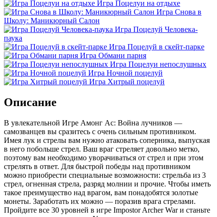
Игра Поцелуи на отдыхе
Игра Снова в
Школу: Маникюрный Салон
Игра Поцелуй Человека-
паука
Игра Поцелуй в скейт-парке
Игра Обмани парня
Игра Поцелуи непослушных
Игра Ночной поцелуй
Игра Хитрый поцелуй
Описание
В увлекательной Игре Амонг Ас: Война лучников —
самозванцев вы сразитесь с очень сильным противником.
Имея лук и стрелы вам нужно атаковать соперника, выпуская
в него побольше стрел. Ваш враг стреляет довольно метко,
поэтому вам необходимо уворачиваться от стрел и при этом
стрелять в ответ. Для быстрой победы над противником
можно приобрести специальные возможности: стрельба из 3
стрел, огненная стрела, разряд молнии и прочие. Чтобы иметь
такое преимущество над врагом, вам понадобятся золотые
монеты. Заработать их можно — поразив врага стрелами.
Пройдите все 30 уровней в игре Impostor Archer War и станьте