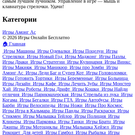
самым лучшим лучником. Управление в игре — мышь и
клавиатура стрелочки. Удачи!
Категории
Игры Амонг Ас
© 2026 Игры Онлайн Бесплатно
🏠
Главная
Игры Машины
Игры Одевалки
Игры Поцелуи
Игры
Стрелялки
Игры Новый Год
Игры Маджонг
Игры Пазлы
Игры Драки
Игры Стратегии
Игры Кулинария
Игры Винкс
Игры Макияж
Игры Маникюр
Игры про Зомби
Игры
Амонг Ас
Игры Леди Баг и Супер Кот
Игры Головоломки
Игры Готовить Тортики
Игры Беременные
Игры Больница
Игры Дизайн
Игры Кафе
Игры Лечить Зубы
Игры Монстер
Хай
Игры Роботы
Игры Дрифт
Игры Кошки
Игры Найди
отличия
Игры Парикмахерская
Игры Стрельба из лука
Игры
Когама
Игры Бегалки
Игры ГТА
Игры Автобусы
Игры
Барби
Игры Велосипеды
Игры Ножи
Игры Про Космос
Игры Игра в Кальмара
Игры Панды
Игры Раскраски
Игры
Стикмен
Игры Малышка Тейлор
Игры Полиция
Игры
Кликеры
Игры Парковка
Игры Танки
Игры Братц
Игры
Джипы
Игры Мотоциклы
Игры Малышка Хейзел
Игры
Рикошет
Для детей
Игры Гамбол
Игры Рыбалка
Игры