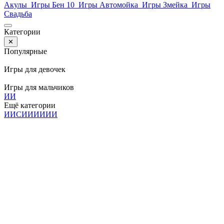
Акулы
Игры Бен 10
Игры Автомойка
Игры Змейка
Игры
Свадьба
Категории
✕
Популярные
Игры для девочек
Игры для мальчиков
И
И
Ещё категории
И
И
С
И
И
И
И
И
И