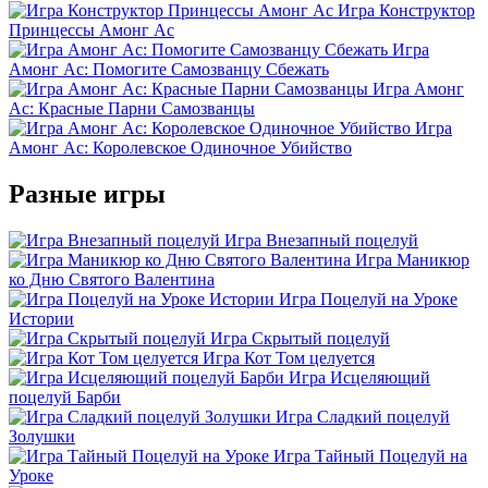
Игра Конструктор
Принцессы Амонг Ас
Игра
Амонг Ас: Помогите Самозванцу Сбежать
Игра Амонг
Ас: Красные Парни Самозванцы
Игра
Амонг Ас: Королевское Одиночное Убийство
Разные игры
Игра Внезапный поцелуй
Игра Маникюр
ко Дню Святого Валентина
Игра Поцелуй на Уроке
Истории
Игра Скрытый поцелуй
Игра Кот Том целуется
Игра Исцеляющий
поцелуй Барби
Игра Сладкий поцелуй
Золушки
Игра Тайный Поцелуй на
Уроке