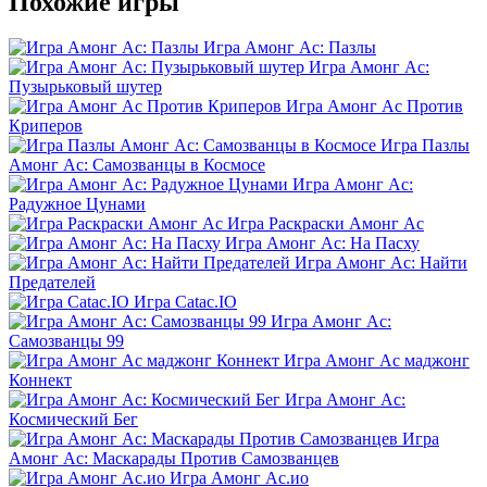
Похожие игры
Игра Амонг Ас: Пазлы
Игра Амонг Ас:
Пузырьковый шутер
Игра Амонг Ас Против
Криперов
Игра Пазлы
Амонг Ас: Самозванцы в Космосе
Игра Амонг Ас:
Радужное Цунами
Игра Раскраски Амонг Ас
Игра Амонг Ас: На Пасху
Игра Амонг Ас: Найти
Предателей
Игра Catac.IO
Игра Амонг Ас:
Самозванцы 99
Игра Амонг Ас маджонг
Коннект
Игра Амонг Ас:
Космический Бег
Игра
Амонг Ас: Маскарады Против Самозванцев
Игра Амонг Ас.ио