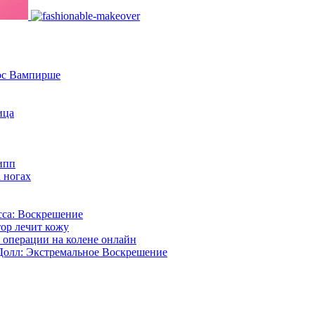
ос Вампирше
ица
ипп
 ногах
са: Воскрешение
ор лечит кожу
 операции на колене онлайн
Долл: Экстремальное Воскрешение