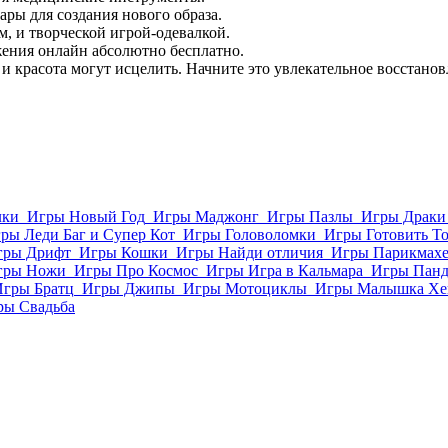
ры для создания нового образа.
, и творческой игрой-одевалкой.
жения онлайн абсолютно бесплатно.
и красота могут исцелить. Начните это увлекательное восстано
лки
Игры Новый Год
Игры Маджонг
Игры Пазлы
Игры Драки
ры Леди Баг и Супер Кот
Игры Головоломки
Игры Готовить Т
гры Дрифт
Игры Кошки
Игры Найди отличия
Игры Парикмахе
гры Ножи
Игры Про Космос
Игры Игра в Кальмара
Игры Пан
Игры Братц
Игры Джипы
Игры Мотоциклы
Игры Малышка Хе
ры Свадьба