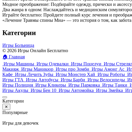
Модное преображение: Подбирайте одежду, прически и аксессуа
Два жанра в одном: Наслаждайтесь и медицинским симулятором
Играйте бесплатно: Пройдите полный курс лечения и преобра
«Лечение Травмы спины Миа» — это история о том, как забота 
Категории
Игры Больница
© 2026 Игры Онлайн Бесплатно
🏠
Главная
Игры Машины
Игры Одевалки
Игры Поцелуи
Игры Стреля
Макияж
Игры Маникюр
Игры про Зомби
Игры Амонг Ас
Иг
Кафе
Игры Лечить Зубы
Игры Монстер Хай
Игры Роботы
И
Игры ГТА
Игры Автобусы
Игры Барби
Игры Велосипеды
И
Игры Полиция
Игры Кликеры
Игры Парковка
Игры Танки
Игры Акулы
Игры Бен 10
Игры Автомойка
Игры Змейка
Иг
Категории
✕
Популярные
Игры для девочек