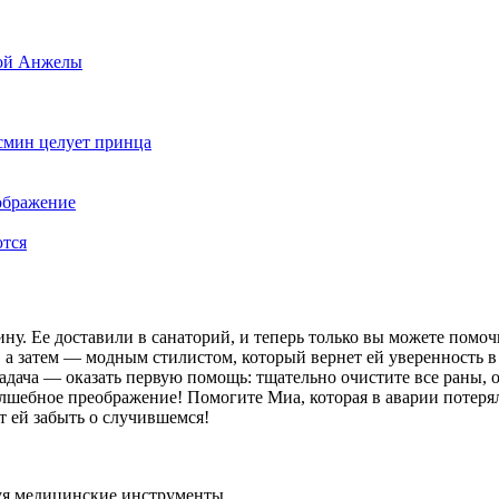
ой Анжелы
смин целует принца
ображение
тся
у. Ее доставили в санаторий, и теперь только вы можете помочь
 а затем — модным стилистом, который вернет ей уверенность в 
адача — оказать первую помощь: тщательно очистите все раны, 
волшебное преображение! Помогите Миа, которая в аварии потеря
т ей забыть о случившемся!
зуя медицинские инструменты.