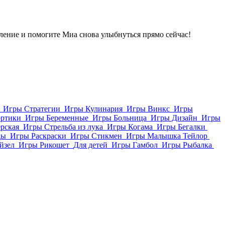
вление и помогите Миа снова улыбнуться прямо сейчас!
Игры Стратегии
Игры Кулинария
Игры Винкс
Игры
ортики
Игры Беременные
Игры Больница
Игры Дизайн
Игры
рская
Игры Стрельба из лука
Игры Когама
Игры Бегалки
ды
Игры Раскраски
Игры Стикмен
Игры Малышка Тейлор
йзел
Игры Рикошет
Для детей
Игры Гамбол
Игры Рыбалка