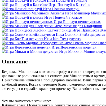
Игра Поцелуй в гондоле
Игра Поцелуй в Бассейне
Игра Ночной поцелуй
Игра Маникюр Маленьк
Игра Поцелуй в классе
Игра Поцелуи непослушных
Игра Макияж для Блондинки
Игра Принцесса Жа
Игра Соник и Блейз целуются
Игра Кот Том целуется
Игра Очень Модное Пре
Игра Деревенский поцелуй
Игра Микки и Минни целую
Описание
Бедняжка Миа попала в автокатастрофу и сильно повредила спин
две важные роли: сначала вы станете для Миа опытным врачом,
Приключение начнется в процедурном кабинете. Ваша первая з
глубокий порез. Когда с лечением будет покончено, начнется 
аксессуары и сделайте красивую прическу. Ваша забота поможе
Чем вы займетесь в этой игре:
Кабинет врача: Осматривайте и лечите травмы спины, исполь