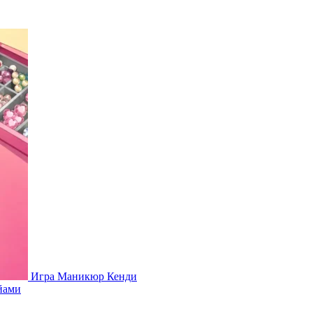
Игра Маникюр Кенди
йами