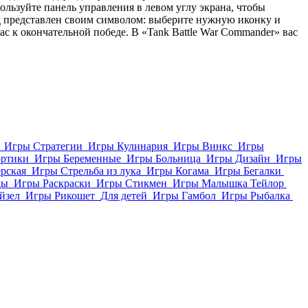
ользуйте панель управления в левом углу экрана, чтобы
 представлен своим символом: выберите нужную иконку и
ас к окончательной победе. В «Tank Battle War Commander» вас
Игры Стратегии
Игры Кулинария
Игры Винкс
Игры
ортики
Игры Беременные
Игры Больница
Игры Дизайн
Игры
рская
Игры Стрельба из лука
Игры Когама
Игры Бегалки
ды
Игры Раскраски
Игры Стикмен
Игры Малышка Тейлор
йзел
Игры Рикошет
Для детей
Игры Гамбол
Игры Рыбалка