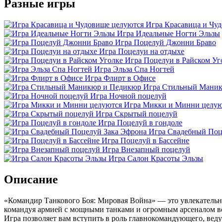
Разные игры
Игра Красавица и Чу
Игра Идеальные Ногти Эльзы
Игра Поцелуй Джонни Браво
Игра Поцелуи на отдыхе
Игра Поцелуи в Райском Уг
Игра Эльза Спа Ногтей
Игра Флирт в Офисе
Игра Стильный Мани
Игра Ночной поцелуй
Игра Микки и Минни целую
Игра Скрытый поцелуй
Игра Поцелуй в гондоле
Игра Свадебный Поц
Игра Поцелуй в Бассейне
Игра Внезапный поцелуй
Игра Салон Красоты Эльзы
Описание
«Командир Танкового Боя: Мировая Война» — это увлекательн
командуя армией с мощными танками и огромным арсеналом воо
Игра позволяет вам вступить в роль главнокомандующего, веду