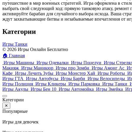
путешествие в мир военных стратегий. Игра оформлена в стиле
выбрать свой следующий ход: прямую танковую атаку, ремонт
активируйте барабан для случайного выбора исхода. Ваша стра
ждут захватывающие битвы и незабываемые впечатления от иг
Категории
Игры Танки
© 2026 Игры Онлайн Бесплатно
🏠
Главная
Игры Машины
Игры Одевалки
Игры Поцелуи
Игры Стреля
Макияж
Игры Маникюр
Игры про Зомби
Игры Амонг Ас
Иг
Кафе
Игры Лечить Зубы
Игры Монстер Хай
Игры Роботы
И
Игры ГТА
Игры Автобусы
Игры Барби
Игры Велосипеды
И
Игры Полиция
Игры Кликеры
Игры Парковка
Игры Танки
Игры Акулы
Игры Бен 10
Игры Автомойка
Игры Змейка
Иг
Категории
✕
Популярные
Игры для девочек