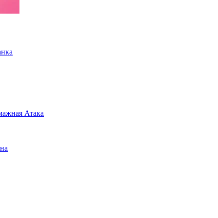
анка
мажная Атака
ена