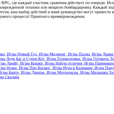
 RPG, где каждый участник сражения действует по очереди. Исп
 поврежденной техники или мощную бомбардировку. Каждый ход
тегия, ваш выбор действий и ваше руководство могут привести в
рового процесса! Приятного времяпровождения.
лки
Игры Новый Год
Игры Маджонг
Игры Пазлы
Игры Драки
ры Леди Баг и Супер Кот
Игры Головоломки
Игры Готовить Т
гры Дрифт
Игры Кошки
Игры Найди отличия
Игры Парикмахе
гры Ножи
Игры Про Космос
Игры Игра в Кальмара
Игры Пан
Игры Братц
Игры Джипы
Игры Мотоциклы
Игры Малышка Хе
ры Свадьба