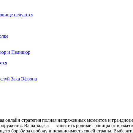
довище целуются
олке
кюр и Педикюр
тся
елуй Зака Эфрона
ая онлайн стратегия полная напряженных моментов и грандиозн
ружения. Ваша задача — защитить родные границы от вражеског
щего борьбу за свободу и независимость своей страны. Выберит