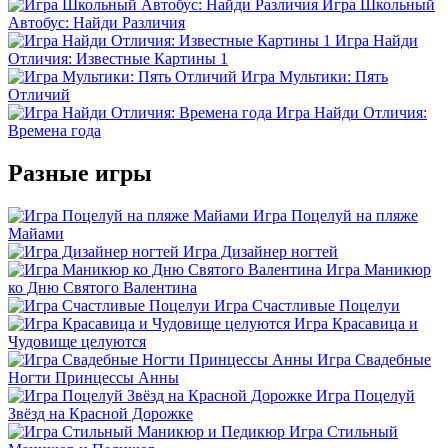
Игра Школьный
Автобус: Найди Различия
Игра Найди
Отличия: Известные Картины 1
Игра Мультики: Пять
Отличий
Игра Найди Отличия:
Времена года
Разные игры
Игра Поцелуй на пляже
Майами
Игра Дизайнер ногтей
Игра Маникюр
ко Дню Святого Валентина
Игра Счастливые Поцелуи
Игра Красавица и
Чудовище целуются
Игра Свадебные
Ногти Принцессы Анны
Игра Поцелуй
Звёзд на Красной Дорожке
Игра Стильный