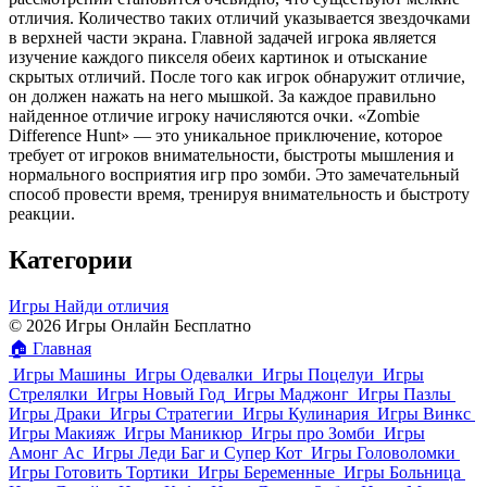
отличия. Количество таких отличий указывается звездочками
в верхней части экрана. Главной задачей игрока является
изучение каждого пикселя обеих картинок и отыскание
скрытых отличий. После того как игрок обнаружит отличие,
он должен нажать на него мышкой. За каждое правильно
найденное отличие игроку начисляются очки. «Zombie
Difference Hunt» — это уникальное приключение, которое
требует от игроков внимательности, быстроты мышления и
нормального восприятия игр про зомби. Это замечательный
способ провести время, тренируя внимательность и быстроту
реакции.
Категории
Игры Найди отличия
© 2026 Игры Онлайн Бесплатно
🏠
Главная
Игры Машины
Игры Одевалки
Игры Поцелуи
Игры
Стрелялки
Игры Новый Год
Игры Маджонг
Игры Пазлы
Игры Драки
Игры Стратегии
Игры Кулинария
Игры Винкс
Игры Макияж
Игры Маникюр
Игры про Зомби
Игры
Амонг Ас
Игры Леди Баг и Супер Кот
Игры Головоломки
Игры Готовить Тортики
Игры Беременные
Игры Больница