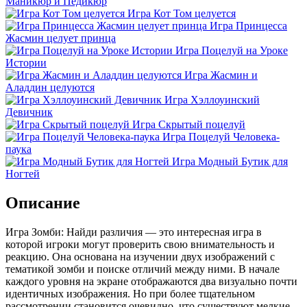
Маникюр и Педикюр
Игра Кот Том целуется
Игра Принцесса
Жасмин целует принца
Игра Поцелуй на Уроке
Истории
Игра Жасмин и
Аладдин целуются
Игра Хэллоуинский
Девичник
Игра Скрытый поцелуй
Игра Поцелуй Человека-
паука
Игра Модный Бутик для
Ногтей
Описание
Игра Зомби: Найди различия — это интересная игра в
которой игроки могут проверить свою внимательность и
реакцию. Она основана на изучении двух изображений с
тематикой зомби и поиске отличий между ними. В начале
каждого уровня на экране отображаются два визуально почти
идентичных изображения. Но при более тщательном
рассмотрении становится очевидно, что существуют мелкие