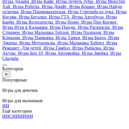
Игры Дизайн
Игры Кафе
Игры Лечить Зубы
Игры Монстер
Хай
Игры Роботы
Игры Дрифт
Игры Кошки
Игры Найди
отличия
Игры Парикмахерская
Игры Стрельба из лука
Игры
Когама
Игры Бегалки
Игры ГТА
Игры Автобусы
Игры
Барби
Игры Велосипеды
Игры Ножи
Игры Про Космос
Игры Игра в Кальмара
Игры Панды
Игры Раскраски
Игры
Стикмен
Игры Малышка Тейлор
Игры Полиция
Игры
Кликеры
Игры Парковка
Игры Танки
Игры Братц
Игры
Джипы
Игры Мотоциклы
Игры Малышка Хейзел
Игры
Рикошет
Для детей
Игры Гамбол
Игры Рыбалка
Игры
Акулы
Игры Бен 10
Игры Автомойка
Игры Змейка
Игры
Свадьба
Категории
✕
Популярные
Игры для девочек
Игры для мальчиков
И
И
Ещё категории
И
И
С
И
И
И
И
И
И