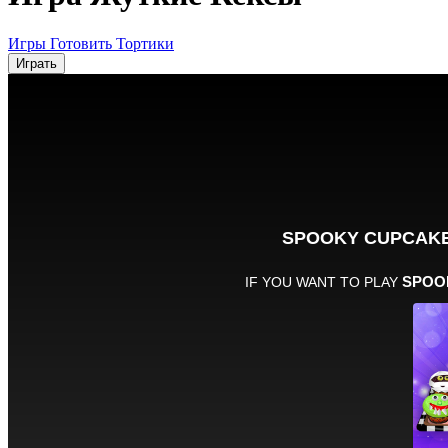
Игры Готовить Тортики
Играть