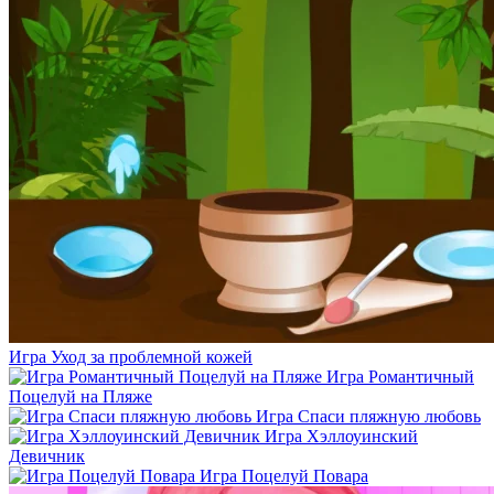
Игра Уход за проблемной кожей
Игра Романтичный
Поцелуй на Пляже
Игра Спаси пляжную любовь
Игра Хэллоуинский
Девичник
Игра Поцелуй Повара