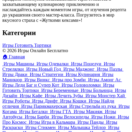
захватывающему кулинарному приключению и
наслаждайтесь каждым моментом игры, от изучения рецепта
до украшения своего мастер-класса. Погрузитесь в мир
вкусного страха с «Жуткими кексами»!
Категории
Игры Готовить Тортики
© 2026 Игры Онлайн Бесплатно
🏠
Главная
Игры Машины
Игры Одевалки
Игры Поцелуи
Игры
Стрелялки
Игры Новый Год
Игры Маджонг
Игры Пазлы
Игры Драки
Игры Стратегии
Игры Кулинария
Игры
Маникюр
Игры Винкс
Игры про Зомби
Игры Амонг Ас
Игры Леди Баг и Супер Кот
Игры Головоломки
Игры
Готовить Тортики
Игры Беременные
Игры Больница
Игры
Дизайн
Игры Кафе
Игры Лечить Зубы
Игры Монстер Хай
Игры Роботы
Игры Дрифт
Игры Кошки
Игры Найди
отличия
Игры Парикмахерская
Игры Стрельба из лука
Игры
Когама
Игры Бегалки
Игры ГТА
Игры Макияж
Игры
Автобусы
Игры Барби
Игры Велосипеды
Игры Ножи
Игры
Про Космос
Игры Игра в Кальмара
Игры Панды
Игры
Раскраски
Игры Стикмен
Игры Малышка Тейлор
Игры