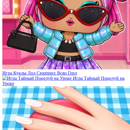
Игра Куклы Лол Сюрприз: Вско Герл
Игра Тайный Поцелуй на
Уроке