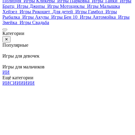
Полиция
Игры Кликеры
Игры Парковка
Игры Танки
Игры
Братц
Игры Джипы
Игры Мотоциклы
Игры Малышка
Хейзел
Игры Рикошет
Для детей
Игры Гамбол
Игры
Рыбалка
Игры Акулы
Игры Бен 10
Игры Автомойка
Игры
Змейка
Игры Свадьба
Категории
✕
Популярные
Игры для девочек
Игры для мальчиков
И
И
Ещё категории
И
И
С
И
И
И
И
И
И