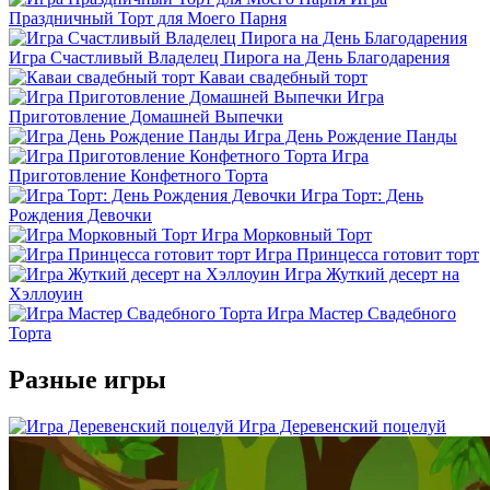
Праздничный Торт для Моего Парня
Игра Счастливый Владелец Пирога на День Благодарения
Каваи свадебный торт
Игра
Приготовление Домашней Выпечки
Игра День Рождение Панды
Игра
Приготовление Конфетного Торта
Игра Торт: День
Рождения Девочки
Игра Морковный Торт
Игра Принцесса готовит торт
Игра Жуткий десерт на
Хэллоуин
Игра Мастер Свадебного
Торта
Разные игры
Игра Деревенский поцелуй