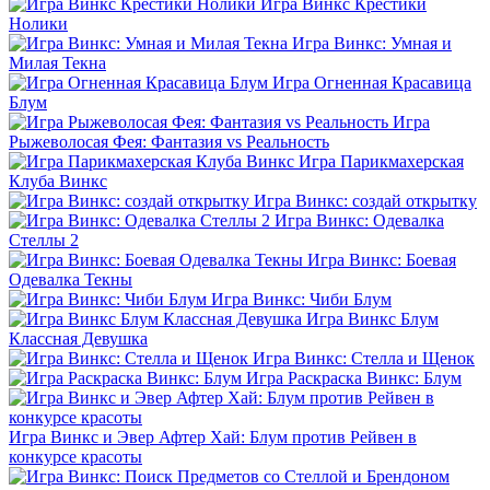
Игра Винкс Крестики
Нолики
Игра Винкс: Умная и
Милая Текна
Игра Огненная Красавица
Блум
Игра
Рыжеволосая Фея: Фантазия vs Реальность
Игра Парикмахерская
Клуба Винкс
Игра Винкс: создай открытку
Игра Винкс: Одевалка
Стеллы 2
Игра Винкс: Боевая
Одевалка Текны
Игра Винкс: Чиби Блум
Игра Винкс Блум
Классная Девушка
Игра Винкс: Стелла и Щенок
Игра Раскраска Винкс: Блум
Игра Винкс и Эвер Афтер Хай: Блум против Рейвен в
конкурсе красоты