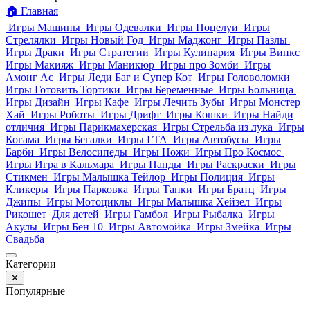
🏠
Главная
Игры Машины
Игры Одевалки
Игры Поцелуи
Игры
Стрелялки
Игры Новый Год
Игры Маджонг
Игры Пазлы
Игры Драки
Игры Стратегии
Игры Кулинария
Игры Винкс
Игры Макияж
Игры Маникюр
Игры про Зомби
Игры
Амонг Ас
Игры Леди Баг и Супер Кот
Игры Головоломки
Игры Готовить Тортики
Игры Беременные
Игры Больница
Игры Дизайн
Игры Кафе
Игры Лечить Зубы
Игры Монстер
Хай
Игры Роботы
Игры Дрифт
Игры Кошки
Игры Найди
отличия
Игры Парикмахерская
Игры Стрельба из лука
Игры
Когама
Игры Бегалки
Игры ГТА
Игры Автобусы
Игры
Барби
Игры Велосипеды
Игры Ножи
Игры Про Космос
Игры Игра в Кальмара
Игры Панды
Игры Раскраски
Игры
Стикмен
Игры Малышка Тейлор
Игры Полиция
Игры
Кликеры
Игры Парковка
Игры Танки
Игры Братц
Игры
Джипы
Игры Мотоциклы
Игры Малышка Хейзел
Игры
Рикошет
Для детей
Игры Гамбол
Игры Рыбалка
Игры
Акулы
Игры Бен 10
Игры Автомойка
Игры Змейка
Игры
Свадьба
Категории
✕
Популярные