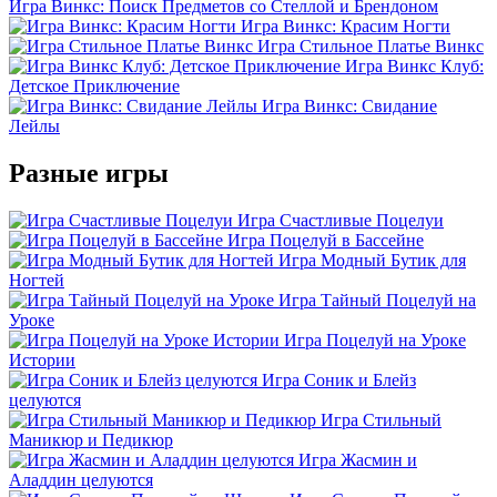
Игра Винкс: Поиск Предметов со Стеллой и Брендоном
Игра Винкс: Красим Ногти
Игра Стильное Платье Винкс
Игра Винкс Клуб:
Детское Приключение
Игра Винкс: Свидание
Лейлы
Разные игры
Игра Счастливые Поцелуи
Игра Поцелуй в Бассейне
Игра Модный Бутик для
Ногтей
Игра Тайный Поцелуй на
Уроке
Игра Поцелуй на Уроке
Истории
Игра Соник и Блейз
целуются
Игра Стильный
Маникюр и Педикюр
Игра Жасмин и
Аладдин целуются