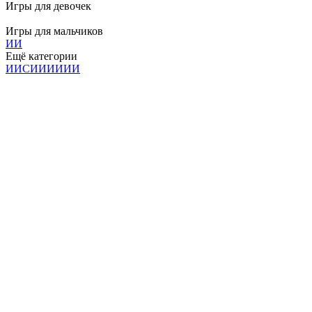
Игры для девочек
Игры для мальчиков
И
И
Ещё категории
И
И
С
И
И
И
И
И
И