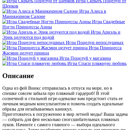
Игра Скрыть Поцелуй от
Щенков
Игра Алиса в
Маникюрном Салоне
Игра Свадебные
Ногти Принцессы Анны
Игра Ариэль и
Эрик целуются под водой
Игра Поцелуи непослушных
Игра Принцесса
Жасмин целует принца
Игра Поцелуй у магазина
Игра Спаси пляжную любовь
Описание
Одна из фей Винкс отправилась в отпуск на море, но в
спешке совсем забыла про пляжный гардероб! В этой
солнечной и стильной игре-одевалке вам предстоит стать ее
личным модным консультантом и помочь создать идеальные
образы для незабываемых каникул.
Приготовьтесь к погружению в мир летней моды! Ваша задача
— собрать для феи несколько сногсшибательных пляжных
луков. Начните с самого главного — выбора идеального
купальника. Затем подберите легкую одежду для прогулок по