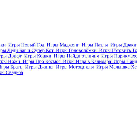
лки
Игры Новый Год
Игры Маджонг
Игры Пазлы
Игры Драки
ры Леди Баг и Супер Кот
Игры Головоломки
Игры Готовить Т
гры Дрифт
Игры Кошки
Игры Найди отличия
Игры Парикмахе
гры Ножи
Игры Про Космос
Игры Игра в Кальмара
Игры Пан
Игры Братц
Игры Джипы
Игры Мотоциклы
Игры Малышка Хе
ры Свадьба