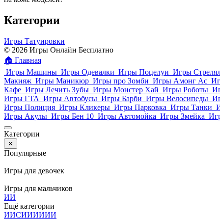
Категории
Игры Татуировки
© 2026 Игры Онлайн Бесплатно
🏠
Главная
Игры Машины
Игры Одевалки
Игры Поцелуи
Игры Стреля
Макияж
Игры Маникюр
Игры про Зомби
Игры Амонг Ас
Иг
Кафе
Игры Лечить Зубы
Игры Монстер Хай
Игры Роботы
И
Игры ГТА
Игры Автобусы
Игры Барби
Игры Велосипеды
И
Игры Полиция
Игры Кликеры
Игры Парковка
Игры Танки
Игры Акулы
Игры Бен 10
Игры Автомойка
Игры Змейка
Иг
Категории
✕
Популярные
Игры для девочек
Игры для мальчиков
И
И
Ещё категории
И
И
С
И
И
И
И
И
И