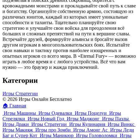
подземелья в поисках древних сокровищ, боритесь с
кровожадными монстрами и прокладывайте свой путь к славе
и богатству. Организуйте собственную армию, состоящую из
различных юнитов, каждый из которых имеет уникальные
способности и таланты. Тщательно планируйте свою
стратегию и улучшайте свои войска для преодоления всё
больших и сложных препятствий на пути к вершине славы.
Встречайте друзей, формируйте альянсы и бросайте вызов
другим игрокам в многопользовательских боях. Испытайте
свои навыки и тактику против наиболее изощренных и
опытных игроков со всего мира. В «Eternal Fury» — возможно
играть в любое время и с любого устройства. Всё что вам
нужно — это браузер и жажда приключений.
Категории
Игры Стратегии
© 2026 Игры Онлайн Бесплатно
🏠
Главная
Игры Машины
Игры Одевалки
Игры Поцелуи
Игры
Стрелялки
Игры Новый Год
Игры Маджонг
Игры Пазлы
Игры Драки
Игры Стратегии
Игры Кулинария
Игры Винкс
Игры Макияж
Игры про Зомби
Игры Амонг Ас
Игры Леди
Баг и Супер Кот
Игры Маникюр
Игры Головоломки
Игры