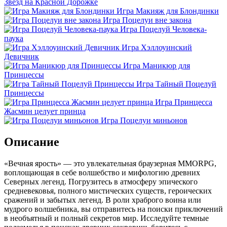
Звёзд на Красной Дорожке
Игра Макияж для Блондинки
Игра Поцелуи вне закона
Игра Поцелуй Человека-
паука
Игра Хэллоуинский
Девичник
Игра Маникюр для
Принцессы
Игра Тайный Поцелуй
Принцессы
Игра Принцесса
Жасмин целует принца
Игра Поцелуи миньонов
Описание
«Вечная ярость» — это увлекательная браузерная MMORPG,
воплощающая в себе волшебство и мифологию древних
Северных легенд. Погрузитесь в атмосферу эпического
средневековья, полного мистических существ, героических
сражений и забытых легенд. В роли храброго воина или
мудрого волшебника, вы отправитесь на поиски приключений
в необъятный и полный секретов мир. Исследуйте темные