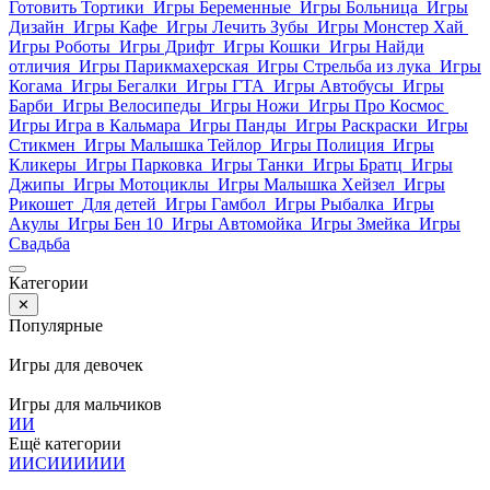
Готовить Тортики
Игры Беременные
Игры Больница
Игры
Дизайн
Игры Кафе
Игры Лечить Зубы
Игры Монстер Хай
Игры Роботы
Игры Дрифт
Игры Кошки
Игры Найди
отличия
Игры Парикмахерская
Игры Стрельба из лука
Игры
Когама
Игры Бегалки
Игры ГТА
Игры Автобусы
Игры
Барби
Игры Велосипеды
Игры Ножи
Игры Про Космос
Игры Игра в Кальмара
Игры Панды
Игры Раскраски
Игры
Стикмен
Игры Малышка Тейлор
Игры Полиция
Игры
Кликеры
Игры Парковка
Игры Танки
Игры Братц
Игры
Джипы
Игры Мотоциклы
Игры Малышка Хейзел
Игры
Рикошет
Для детей
Игры Гамбол
Игры Рыбалка
Игры
Акулы
Игры Бен 10
Игры Автомойка
Игры Змейка
Игры
Свадьба
Категории
✕
Популярные
Игры для девочек
Игры для мальчиков
И
И
Ещё категории
И
И
С
И
И
И
И
И
И