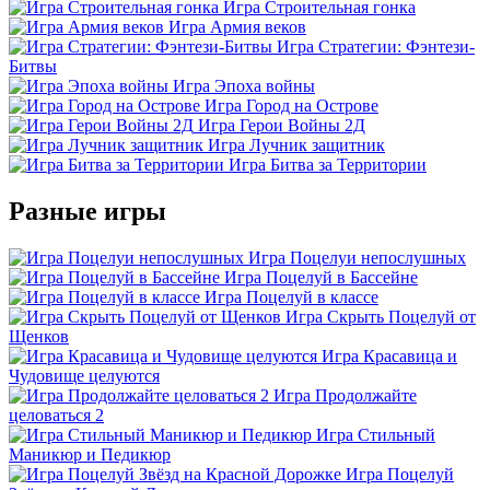
Игра Строительная гонка
Игра Армия веков
Игра Стратегии: Фэнтези-
Битвы
Игра Эпоха войны
Игра Город на Острове
Игра Герои Войны 2Д
Игра Лучник защитник
Игра Битва за Территории
Разные игры
Игра Поцелуи непослушных
Игра Поцелуй в Бассейне
Игра Поцелуй в классе
Игра Скрыть Поцелуй от
Щенков
Игра Красавица и
Чудовище целуются
Игра Продолжайте
целоваться 2
Игра Стильный
Маникюр и Педикюр
Игра Поцелуй