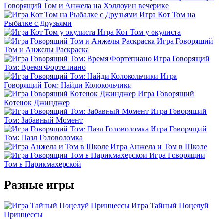
Говорящий Том и Анжела на Хэллоуин вечерике
Игра Кот Том на
Рыбалке с Друзьями
Игра Кот Том у окулиста
Игра Говорящий
Том и Анжелы Раскраска
Игра Говорящий
Том: Время Фортепиано
Игра
Говорящий Том: Найди Колокольчики
Игра Говорящий
Котенок Джинджер
Игра Говорящий
Том: Забавный Момент
Игра Говорящий
Том: Пазл Головоломка
Игра Анжела и Том в Школе
Игра Говорящий
Том в Парикмахерской
Разные игры
Игра Тайный Поцелуй
Принцессы