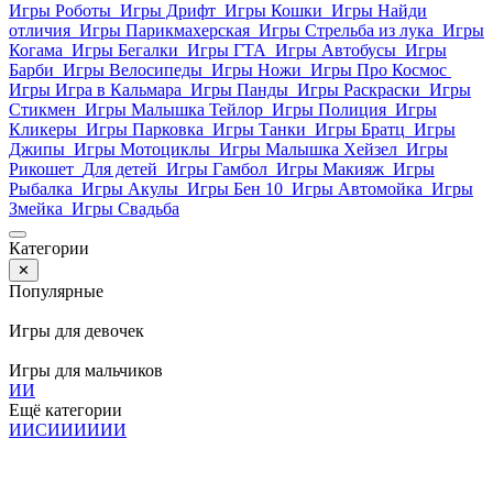
Игры Роботы
Игры Дрифт
Игры Кошки
Игры Найди
отличия
Игры Парикмахерская
Игры Стрельба из лука
Игры
Когама
Игры Бегалки
Игры ГТА
Игры Автобусы
Игры
Барби
Игры Велосипеды
Игры Ножи
Игры Про Космос
Игры Игра в Кальмара
Игры Панды
Игры Раскраски
Игры
Стикмен
Игры Малышка Тейлор
Игры Полиция
Игры
Кликеры
Игры Парковка
Игры Танки
Игры Братц
Игры
Джипы
Игры Мотоциклы
Игры Малышка Хейзел
Игры
Рикошет
Для детей
Игры Гамбол
Игры Макияж
Игры
Рыбалка
Игры Акулы
Игры Бен 10
Игры Автомойка
Игры
Змейка
Игры Свадьба
Категории
✕
Популярные
Игры для девочек
Игры для мальчиков
И
И
Ещё категории
И
И
С
И
И
И
И
И
И