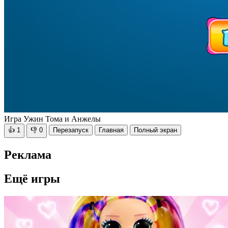
Игра Ужин Тома и Анжелы
👍
1
👎
0
Перезапуск
Главная
Полный экран
Реклама
Ещё игры