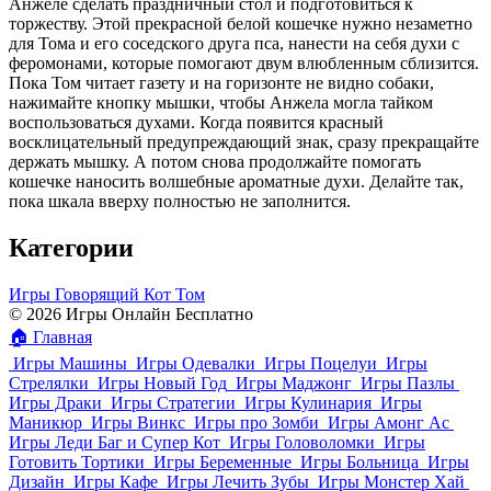
Анжеле сделать праздничный стол и подготовиться к
торжеству. Этой прекрасной белой кошечке нужно незаметно
для Тома и его соседского друга пса, нанести на себя духи с
феромонами, которые помогают двум влюбленным сблизится.
Пока Том читает газету и на горизонте не видно собаки,
нажимайте кнопку мышки, чтобы Анжела могла тайком
воспользоваться духами. Когда появится красный
восклицательный предупреждающий знак, сразу прекращайте
держать мышку. А потом снова продолжайте помогать
кошечке наносить волшебные ароматные духи. Делайте так,
пока шкала вверху полностью не заполнится.
Категории
Игры Говорящий Кот Том
© 2026 Игры Онлайн Бесплатно
🏠
Главная
Игры Машины
Игры Одевалки
Игры Поцелуи
Игры
Стрелялки
Игры Новый Год
Игры Маджонг
Игры Пазлы
Игры Драки
Игры Стратегии
Игры Кулинария
Игры
Маникюр
Игры Винкс
Игры про Зомби
Игры Амонг Ас
Игры Леди Баг и Супер Кот
Игры Головоломки
Игры
Готовить Тортики
Игры Беременные
Игры Больница
Игры
Дизайн
Игры Кафе
Игры Лечить Зубы
Игры Монстер Хай