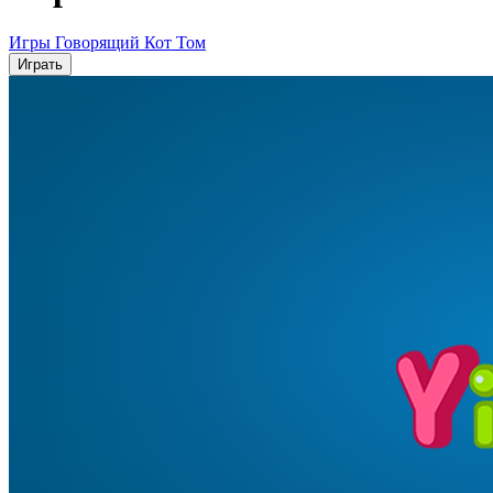
Игры Говорящий Кот Том
Играть