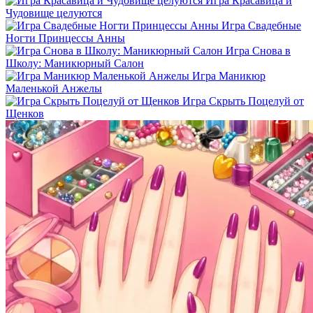
Игра Красавица и
Чудовище целуются
Игра Свадебные
Ногти Принцессы Анны
Игра Снова в
Школу: Маникюрный Салон
Игра Маникюр
Маленькой Анжелы
Игра Скрыть Поцелуй от
Щенков