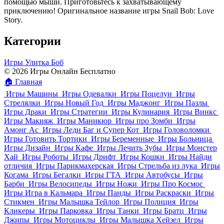
помощью мыши. Приготовьтесь к захватывающему
приключению! Оригинальное название игры Snail Bob: Love
Story.
Категории
Игры Улитка Боб
© 2026 Игры Онлайн Бесплатно
🏠
Главная
Игры Машины
Игры Одевалки
Игры Поцелуи
Игры
Стрелялки
Игры Новый Год
Игры Маджонг
Игры Пазлы
Игры Драки
Игры Стратегии
Игры Кулинария
Игры Винкс
Игры Макияж
Игры Маникюр
Игры про Зомби
Игры
Амонг Ас
Игры Леди Баг и Супер Кот
Игры Головоломки
Игры Готовить Тортики
Игры Беременные
Игры Больница
Игры Дизайн
Игры Кафе
Игры Лечить Зубы
Игры Монстер
Хай
Игры Роботы
Игры Дрифт
Игры Кошки
Игры Найди
отличия
Игры Парикмахерская
Игры Стрельба из лука
Игры
Когама
Игры Бегалки
Игры ГТА
Игры Автобусы
Игры
Барби
Игры Велосипеды
Игры Ножи
Игры Про Космос
Игры Игра в Кальмара
Игры Панды
Игры Раскраски
Игры
Стикмен
Игры Малышка Тейлор
Игры Полиция
Игры
Кликеры
Игры Парковка
Игры Танки
Игры Братц
Игры
Джипы
Игры Мотоциклы
Игры Малышка Хейзел
Игры