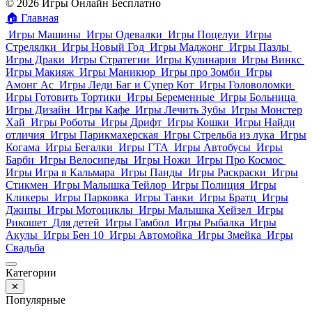
© 2026 Игры Онлайн Бесплатно
🏠
Главная
Игры Машины
Игры Одевалки
Игры Поцелуи
Игры
Стрелялки
Игры Новый Год
Игры Маджонг
Игры Пазлы
Игры Драки
Игры Стратегии
Игры Кулинария
Игры Винкс
Игры Макияж
Игры Маникюр
Игры про Зомби
Игры
Амонг Ас
Игры Леди Баг и Супер Кот
Игры Головоломки
Игры Готовить Тортики
Игры Беременные
Игры Больница
Игры Дизайн
Игры Кафе
Игры Лечить Зубы
Игры Монстер
Хай
Игры Роботы
Игры Дрифт
Игры Кошки
Игры Найди
отличия
Игры Парикмахерская
Игры Стрельба из лука
Игры
Когама
Игры Бегалки
Игры ГТА
Игры Автобусы
Игры
Барби
Игры Велосипеды
Игры Ножи
Игры Про Космос
Игры Игра в Кальмара
Игры Панды
Игры Раскраски
Игры
Стикмен
Игры Малышка Тейлор
Игры Полиция
Игры
Кликеры
Игры Парковка
Игры Танки
Игры Братц
Игры
Джипы
Игры Мотоциклы
Игры Малышка Хейзел
Игры
Рикошет
Для детей
Игры Гамбол
Игры Рыбалка
Игры
Акулы
Игры Бен 10
Игры Автомойка
Игры Змейка
Игры
Свадьба
Категории
✕
Популярные