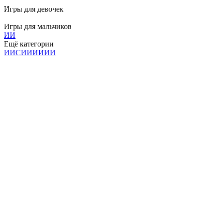
Игры для девочек
Игры для мальчиков
И
И
Ещё категории
И
И
С
И
И
И
И
И
И