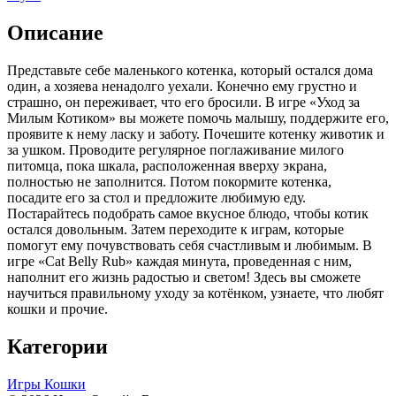
Описание
Представьте себе маленького котенка, который остался дома
один, а хозяева ненадолго уехали. Конечно ему грустно и
страшно, он переживает, что его бросили. В игре «Уход за
Милым Котиком» вы можете помочь малышу, поддержите его,
проявите к нему ласку и заботу. Почешите котенку животик и
за ушком. Проводите регулярное поглаживание милого
питомца, пока шкала, расположенная вверху экрана,
полностью не заполнится. Потом покормите котенка,
посадите его за стол и предложите любимую еду.
Постарайтесь подобрать самое вкусное блюдо, чтобы котик
остался довольным. Затем переходите к играм, которые
помогут ему почувствовать себя счастливым и любимым. В
игре «Cat Belly Rub» каждая минута, проведенная с ним,
наполнит его жизнь радостью и светом! Здесь вы сможете
научиться правильному уходу за котёнком, узнаете, что любят
кошки и прочие.
Категории
Игры Кошки