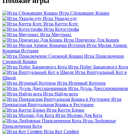
Похожие игры
Игра Сбежавшие Кошки
Игра Укради еду
Игра Китти Кэтс
Игра Котострофа
Игра Мяутрикс
Игра Прически Для Кошек
Игра Милая Армия:
Кошачья История
Игра Приключение
Снежной Кошки
Игра Побег Бананового Кота
Игра Виртуальный Кот в
Школе
Игра Игривый Котенок
Игра Дуэль Дрессировщиков
Игра Найди кота
Игра
Прекрасная Виртуальная Кошка в Ресторане
Игра Китти Блоки
Игра Молоко Для Кота
Игра Любовные
Приключения Кота
Игра Кот Серфер