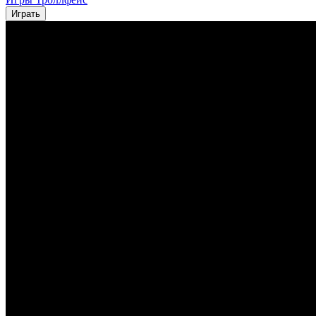
Играть