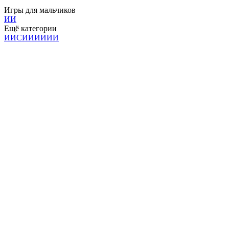
Игры для мальчиков
И
И
Ещё категории
И
И
С
И
И
И
И
И
И