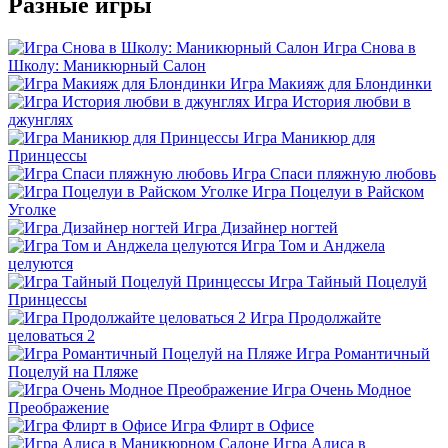
Разные игры
Игра Снова в
Школу: Маникюрный Салон
Игра Макияж для Блондинки
Игра История любви в
джунглях
Игра Маникюр для
Принцессы
Игра Спаси пляжную любовь
Игра Поцелуи в Райском
Уголке
Игра Дизайнер ногтей
Игра Том и Анджела
целуются
Игра Тайный Поцелуй
Принцессы
Игра Продолжайте
целоваться 2
Игра Романтичный
Поцелуй на Пляже
Игра Очень Модное
Преображение
Игра Флирт в Офисе
Игра Алиса в