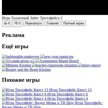
Игра Туалетный Забег Троллфейса 2
👍
0
👎
0
Перезапуск
Главная
Полный экран
Реклама
Ещё игры
Похожие игры
Игра Троллфейс Квест 13
Игра Троллфейс Квест 6
Игра Троллфейс Квест 4
Игра Троллфейс:
Видео Мемы и ТВ Шоу