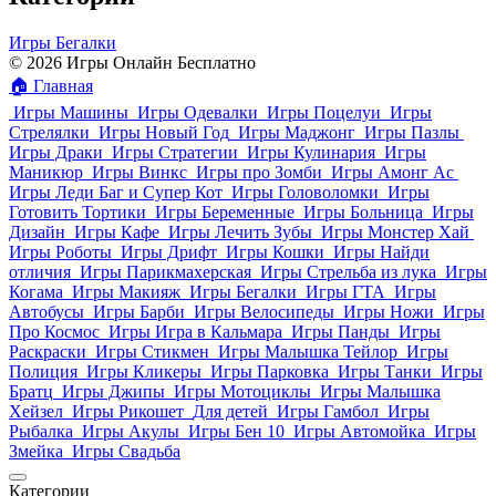
Игры Бегалки
© 2026 Игры Онлайн Бесплатно
🏠
Главная
Игры Машины
Игры Одевалки
Игры Поцелуи
Игры
Стрелялки
Игры Новый Год
Игры Маджонг
Игры Пазлы
Игры Драки
Игры Стратегии
Игры Кулинария
Игры
Маникюр
Игры Винкс
Игры про Зомби
Игры Амонг Ас
Игры Леди Баг и Супер Кот
Игры Головоломки
Игры
Готовить Тортики
Игры Беременные
Игры Больница
Игры
Дизайн
Игры Кафе
Игры Лечить Зубы
Игры Монстер Хай
Игры Роботы
Игры Дрифт
Игры Кошки
Игры Найди
отличия
Игры Парикмахерская
Игры Стрельба из лука
Игры
Когама
Игры Макияж
Игры Бегалки
Игры ГТА
Игры
Автобусы
Игры Барби
Игры Велосипеды
Игры Ножи
Игры
Про Космос
Игры Игра в Кальмара
Игры Панды
Игры
Раскраски
Игры Стикмен
Игры Малышка Тейлор
Игры
Полиция
Игры Кликеры
Игры Парковка
Игры Танки
Игры
Братц
Игры Джипы
Игры Мотоциклы
Игры Малышка
Хейзел
Игры Рикошет
Для детей
Игры Гамбол
Игры
Рыбалка
Игры Акулы
Игры Бен 10
Игры Автомойка
Игры
Змейка
Игры Свадьба
Категории