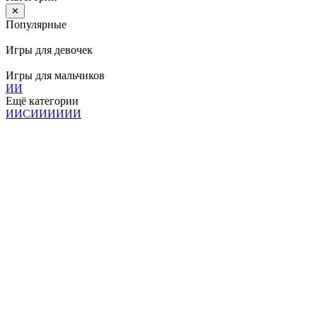
✕
Популярные
Игры для девочек
Игры для мальчиков
И
И
Ещё категории
И
И
С
И
И
И
И
И
И