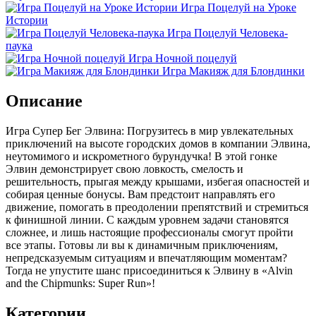
Игра Поцелуй на Уроке
Истории
Игра Поцелуй Человека-
паука
Игра Ночной поцелуй
Игра Макияж для Блондинки
Описание
Игра Супер Бег Элвина: Погрузитесь в мир увлекательных
приключений на высоте городских домов в компании Элвина,
неутомимого и искрометного бурундучка! В этой гонке
Элвин демонстрирует свою ловкость, смелость и
решительность, прыгая между крышами, избегая опасностей и
собирая ценные бонусы. Вам предстоит направлять его
движение, помогать в преодолении препятствий и стремиться
к финишной линии. С каждым уровнем задачи становятся
сложнее, и лишь настоящие профессионалы смогут пройти
все этапы. Готовы ли вы к динамичным приключениям,
непредсказуемым ситуациям и впечатляющим моментам?
Тогда не упустите шанс присоединиться к Элвину в «Alvin
and the Chipmunks: Super Run»!
Категории