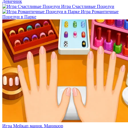
Девичник
Игра Счастливые Поцелуи
Игра Романтичные
Поцелуи в Парке
Игра Мейкап мания. Маникюр