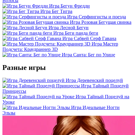
Волосы
Игра Бегун Фредди
Игра Бег Тигра
Игра Серфингисты и поезда
Игра Розовая Бегущая свинка
Игра Лесной Бегун
Игра Беги панда беги
Игра Сабвей Серф Гавана
Игра Мастер
Подсчета: Краудраннер 3D
Игра Санта: Бег по Улице
Разные игры
Игра Деревенский поцелуй
Игра Тайный Поцелуй
Принцессы
Игра Тайный Поцелуй на
Уроке
Игра Идеальные Ногти
Эльзы