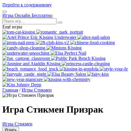
Перейти к содержимому
Открыть
Игры Онлайн Бесплатно
меню
Поиск
Ещё игры
Главная
/
Игры Стикмен
Игра Стикмен Призрак
Игры Стикмен
Играть