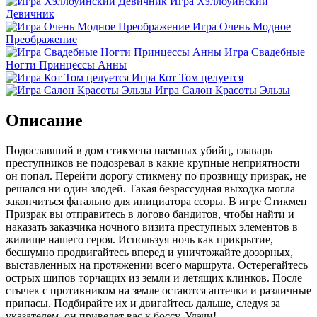
Игра Хэллоуинский
Девичник
Игра Очень Модное
Преображение
Игра Свадебные
Ногти Принцессы Анны
Игра Кот Том целуется
Игра Салон Красоты Эльзы
Описание
Подославший в дом стикмена наемных убийц, главарь
преступников не подозревал в какие крупные неприятности
он попал. Перейти дорогу стикмену по прозвищу призрак, не
решался ни один злодей. Такая безрассудная выходка могла
закончиться фатально для инициатора ссоры. В игре Стикмен
Призрак вы отправитесь в логово бандитов, чтобы найти и
наказать заказчика ночного визита преступных элементов в
жилище нашего героя. Используя ночь как прикрытие,
бесшумно продвигайтесь вперед и уничтожайте дозорных,
выставленных на протяжении всего маршрута. Остерегайтесь
острых шипов торчащих из земли и летящих клинков. После
стычек с противником на земле остаются аптечки и различные
припасы. Подбирайте их и двигайтесь дальше, следуя за
указателем, он приведет вас к боссу. Удачи!