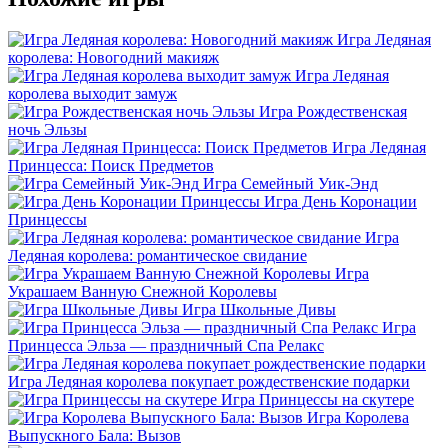
Игра Ледяная
королева: Новогодний макияж
Игра Ледяная
королева выходит замуж
Игра Рождественская
ночь Эльзы
Игра Ледяная
Принцесса: Поиск Предметов
Игра Семейный Уик-Энд
Игра День Коронации
Принцессы
Игра
Ледяная королева: романтическое свидание
Игра
Украшаем Ванную Снежной Королевы
Игра Школьные Дивы
Игра
Принцесса Эльза — праздничный Спа Релакс
Игра Ледяная королева покупает рождественские подарки
Игра Принцессы на скутере
Игра Королева
Выпускного Бала: Вызов