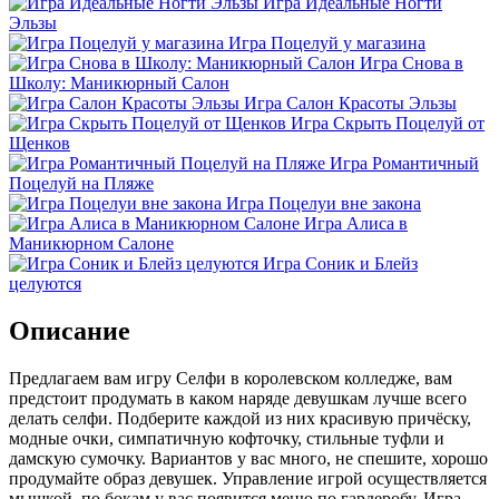
Игра Идеальные Ногти
Эльзы
Игра Поцелуй у магазина
Игра Снова в
Школу: Маникюрный Салон
Игра Салон Красоты Эльзы
Игра Скрыть Поцелуй от
Щенков
Игра Романтичный
Поцелуй на Пляже
Игра Поцелуи вне закона
Игра Алиса в
Маникюрном Салоне
Игра Соник и Блейз
целуются
Описание
Предлагаем вам игру Селфи в королевском колледже, вам
предстоит продумать в каком наряде девушкам лучше всего
делать селфи. Подберите каждой из них красивую причёску,
модные очки, симпатичную кофточку, стильные туфли и
дамскую сумочку. Вариантов у вас много, не спешите, хорошо
продумайте образ девушек. Управление игрой осуществляется
мышкой, по бокам у вас появится меню по гардеробу. Игра