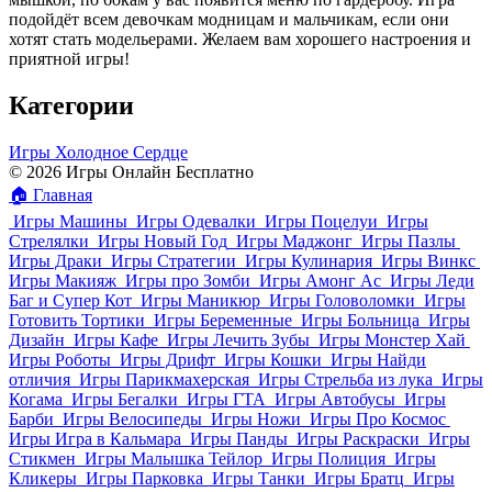
подойдёт всем девочкам модницам и мальчикам, если они
хотят стать модельерами. Желаем вам хорошего настроения и
приятной игры!
Категории
Игры Холодное Сердце
© 2026 Игры Онлайн Бесплатно
🏠
Главная
Игры Машины
Игры Одевалки
Игры Поцелуи
Игры
Стрелялки
Игры Новый Год
Игры Маджонг
Игры Пазлы
Игры Драки
Игры Стратегии
Игры Кулинария
Игры Винкс
Игры Макияж
Игры про Зомби
Игры Амонг Ас
Игры Леди
Баг и Супер Кот
Игры Маникюр
Игры Головоломки
Игры
Готовить Тортики
Игры Беременные
Игры Больница
Игры
Дизайн
Игры Кафе
Игры Лечить Зубы
Игры Монстер Хай
Игры Роботы
Игры Дрифт
Игры Кошки
Игры Найди
отличия
Игры Парикмахерская
Игры Стрельба из лука
Игры
Когама
Игры Бегалки
Игры ГТА
Игры Автобусы
Игры
Барби
Игры Велосипеды
Игры Ножи
Игры Про Космос
Игры Игра в Кальмара
Игры Панды
Игры Раскраски
Игры
Стикмен
Игры Малышка Тейлор
Игры Полиция
Игры
Кликеры
Игры Парковка
Игры Танки
Игры Братц
Игры