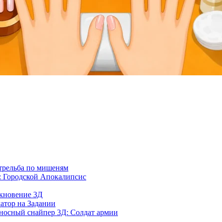
трельба по мишеням
: Городской Апокалипсис
кновение 3Д
атор на Задании
носный снайпер 3Д: Солдат армии