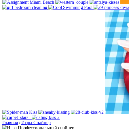
Главная
/
Игры Снайпер