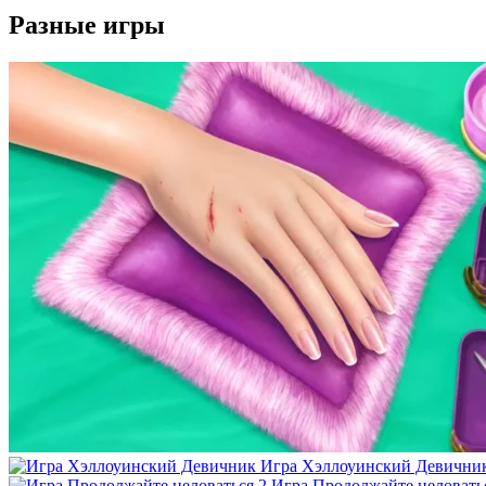
Разные игры
Игра Хэллоуинский Девични
Игра Продолжайте целовать