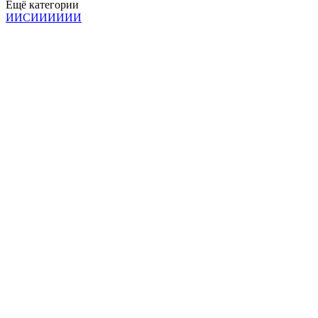
Ещё категории
И
И
С
И
И
И
И
И
И