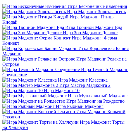
Игра Бесконечные измерения
Игра Маджонг Золотая осень
Игра Маджонг Птицы
Киодай
Игра Тройной Маджонг Еда
Игра Зоо Маджонг Делюкс
Игра Маджонг: Ферма
Коннект
Игра Королевская Башня
Маджонг
Игра Маджонг Релакс на
Острове
Игра Темный Маджонг
Соединение
Игра Маджонг Классика
Игра Мастер Маджонга 2
Игра Маджонг 10
Игра Музыкальный Маджонг
Игра Маджонг на Рождество
Игра Рыбный Маджонг
Игра Маджонг Кошачий
Гексагон
Игра Маджонг: Торты
на Хэллоуин