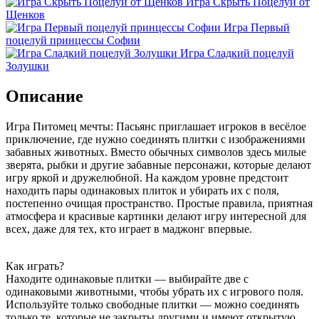
Игра Скрыть Поцелуй от
Щенков
Игра Первый
поцелуй принцессы Софии
Игра Сладкий поцелуй
Золушки
Описание
Игра Питомец мечты: Пасьянс приглашает игроков в весёлое
приключение, где нужно соединять плитки с изображениями
забавных животных. Вместо обычных символов здесь милые
зверята, рыбки и другие забавные персонажи, которые делают
игру яркой и дружелюбной. На каждом уровне предстоит
находить пары одинаковых плиток и убирать их с поля,
постепенно очищая пространство. Простые правила, приятная
атмосфера и красивые картинки делают игру интересной для
всех, даже для тех, кто играет в маджонг впервые.
Как играть?
Находите одинаковые плитки — выбирайте две с
одинаковыми животными, чтобы убрать их с игрового поля.
Используйте только свободные плитки — можно соединять
только те, которые не закрыты другими и имеют открытую