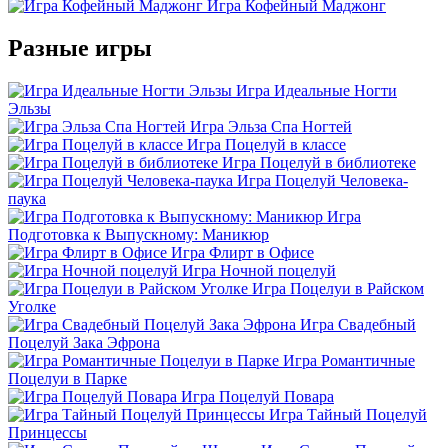
Игра Кофейный Маджонг
Разные игры
Игра Идеальные Ногти
Эльзы
Игра Эльза Спа Ногтей
Игра Поцелуй в классе
Игра Поцелуй в библиотеке
Игра Поцелуй Человека-
паука
Игра
Подготовка к Выпускному: Маникюр
Игра Флирт в Офисе
Игра Ночной поцелуй
Игра Поцелуи в Райском
Уголке
Игра Свадебный
Поцелуй Зака Эфрона
Игра Романтичные
Поцелуи в Парке
Игра Поцелуй Повара
Игра Тайный Поцелуй
Принцессы