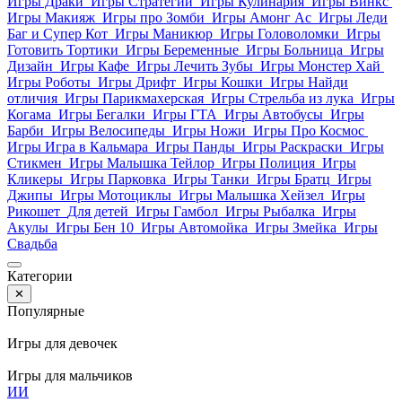
Игры Драки
Игры Стратегии
Игры Кулинария
Игры Винкс
Игры Макияж
Игры про Зомби
Игры Амонг Ас
Игры Леди
Баг и Супер Кот
Игры Маникюр
Игры Головоломки
Игры
Готовить Тортики
Игры Беременные
Игры Больница
Игры
Дизайн
Игры Кафе
Игры Лечить Зубы
Игры Монстер Хай
Игры Роботы
Игры Дрифт
Игры Кошки
Игры Найди
отличия
Игры Парикмахерская
Игры Стрельба из лука
Игры
Когама
Игры Бегалки
Игры ГТА
Игры Автобусы
Игры
Барби
Игры Велосипеды
Игры Ножи
Игры Про Космос
Игры Игра в Кальмара
Игры Панды
Игры Раскраски
Игры
Стикмен
Игры Малышка Тейлор
Игры Полиция
Игры
Кликеры
Игры Парковка
Игры Танки
Игры Братц
Игры
Джипы
Игры Мотоциклы
Игры Малышка Хейзел
Игры
Рикошет
Для детей
Игры Гамбол
Игры Рыбалка
Игры
Акулы
Игры Бен 10
Игры Автомойка
Игры Змейка
Игры
Свадьба
Категории
✕
Популярные
Игры для девочек
Игры для мальчиков
И
И