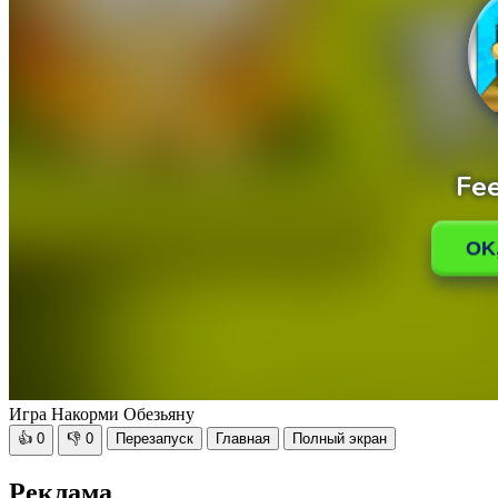
Игра Накорми Обезьяну
👍
0
👎
0
Перезапуск
Главная
Полный экран
Реклама