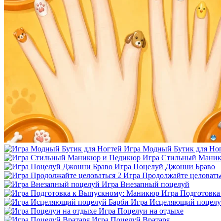
Игра Модный Бутик для Но
Игра Стильный Мани
Игра Поцелуй Джонни Браво
Игра Продолжайте целовать
Игра Внезапный поцелуй
Игра Подготовк
Игра Исцеляющий поцелу
Игра Поцелуи на отдыхе
Игра Поцелуй Вратаря