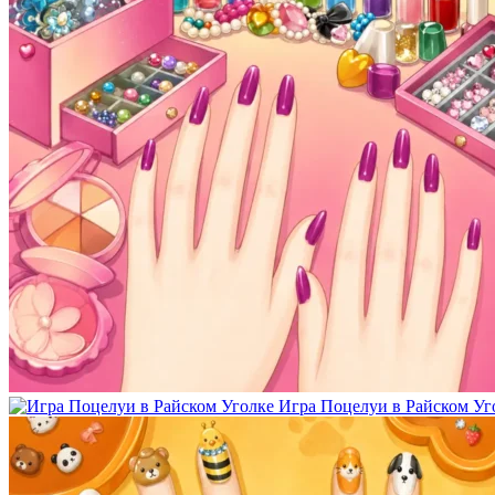
Игра Поцелуи в Райском Уг