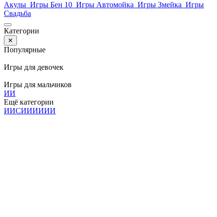
Акулы
Игры Бен 10
Игры Автомойка
Игры Змейка
Игры
Свадьба
Категории
✕
Популярные
Игры для девочек
Игры для мальчиков
И
И
Ещё категории
И
И
С
И
И
И
И
И
И