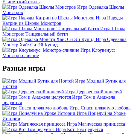
Египетский стиль
Игра Одевалка Школы
Монстров
Игра Наряды
Катрин из Школы Монстров
Игра Школа
Монстров: Танцевальный баттл
Игра Одевалка
Монстр Хай: Си Эй Купид
Игра Клоувенус:
Монстро-слияние
Разные игры
Игра Модный Бутик для
Ногтей
Игра Деревенский поцелуй
Игра Том и Анджела
целуются
Игра Спаси пляжную любовь
Игра Поцелуй на Уроке
Истории
Игра Магическая принцесса
Игра Кот Том целуется