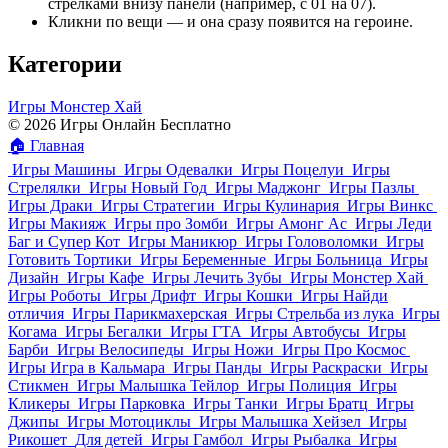
стрелками внизу панели (например, с 01 на 07).
Кликни по вещи — и она сразу появится на героине.
Категории
Игры Монстер Хай
© 2026 Игры Онлайн Бесплатно
🏠
Главная
Игры Машины
Игры Одевалки
Игры Поцелуи
Игры
Стрелялки
Игры Новый Год
Игры Маджонг
Игры Пазлы
Игры Драки
Игры Стратегии
Игры Кулинария
Игры Винкс
Игры Макияж
Игры про Зомби
Игры Амонг Ас
Игры Леди
Баг и Супер Кот
Игры Маникюр
Игры Головоломки
Игры
Готовить Тортики
Игры Беременные
Игры Больница
Игры
Дизайн
Игры Кафе
Игры Лечить Зубы
Игры Монстер Хай
Игры Роботы
Игры Дрифт
Игры Кошки
Игры Найди
отличия
Игры Парикмахерская
Игры Стрельба из лука
Игры
Когама
Игры Бегалки
Игры ГТА
Игры Автобусы
Игры
Барби
Игры Велосипеды
Игры Ножи
Игры Про Космос
Игры Игра в Кальмара
Игры Панды
Игры Раскраски
Игры
Стикмен
Игры Малышка Тейлор
Игры Полиция
Игры
Кликеры
Игры Парковка
Игры Танки
Игры Братц
Игры
Джипы
Игры Мотоциклы
Игры Малышка Хейзел
Игры
Рикошет
Для детей
Игры Гамбол
Игры Рыбалка
Игры