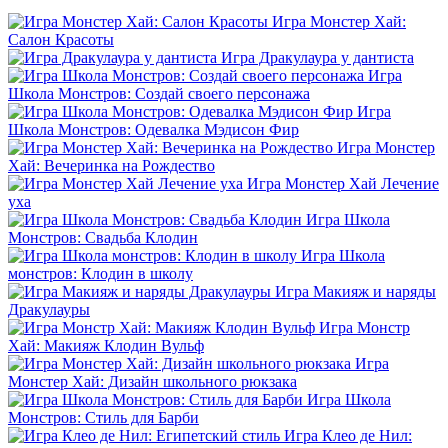
Игра Монстер Хай:
Салон Красоты
Игра Дракулаура у дантиста
Игра
Школа Монстров: Создай своего персонажа
Игра
Школа Монстров: Одевалка Мэдисон Фир
Игра Монстер
Хай: Вечеринка на Рождество
Игра Монстер Хай Лечение
уха
Игра Школа
Монстров: Свадьба Клодин
Игра Школа
монстров: Клодин в школу
Игра Макияж и наряды
Дракулауры
Игра Монстр
Хай: Макияж Клодин Вульф
Игра
Монстер Хай: Дизайн школьного рюкзака
Игра Школа
Монстров: Стиль для Барби
Игра Клео де Нил: