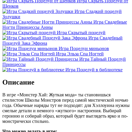
Игра Скрыть Поцелуй от
Щенков
Игра Сладкий поцелуй
Золушки
Игра Свадебные
Ногти Принцессы Анны
Игра Скрытый поцелуй
Игра Свадебный
Поцелуй Зака Эфрона
Игра Поцелуи миньонов
Игра Эльза Спа Ногтей
Игра Тайный Поцелуй
Принцессы
Игра Поцелуй в библиотеке
Описание
В игре «Монстер Хай: Жуткая мода» ты становишься
стилистом Школы Монстров перед самой мистической ночью
года. Обычные наряды тут не подходят: для Хэллоуина нужны
смелые детали и немного «жуткого» настроения. Выбирай
героиню и собирай образ, который будет выглядеть ярко и по-
монстрически стильно.
Что можно делать в игре: