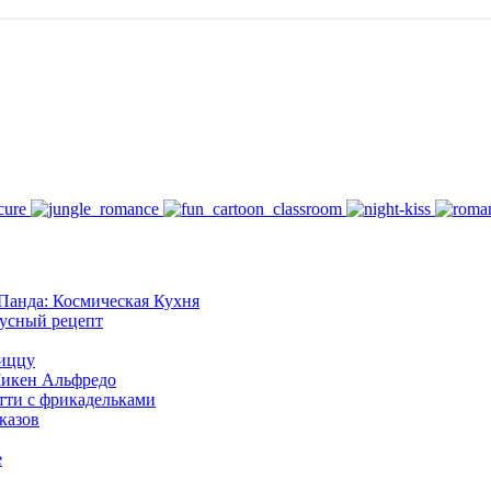
Панда: Космическая Кухня
кусный рецепт
иццу
Чикен Альфредо
тти с фрикадельками
казов
е