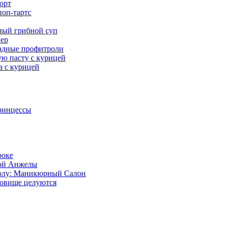
орт
оп-тартс
ный грибной суп
ер
адные профитроли
ую пасту с курицей
а с курицей
ринцессы
роке
ой Анжелы
олу: Маникюрный Салон
довище целуются