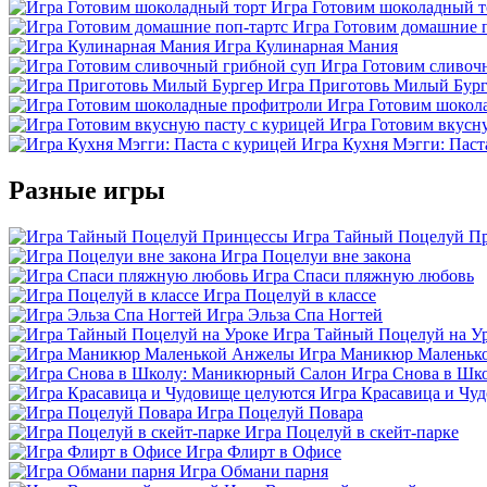
Игра Готовим шоколадный т
Игра Готовим домашние п
Игра Кулинарная Мания
Игра Готовим сливоч
Игра Приготовь Милый Бург
Игра Готовим шокол
Игра Готовим вкусн
Игра Кухня Мэгги: Паст
Разные игры
Игра Тайный Поцелуй П
Игра Поцелуи вне закона
Игра Спаси пляжную любовь
Игра Поцелуй в классе
Игра Эльза Спа Ногтей
Игра Тайный Поцелуй на У
Игра Маникюр Маленьк
Игра Снова в Шк
Игра Красавица и Чу
Игра Поцелуй Повара
Игра Поцелуй в скейт-парке
Игра Флирт в Офисе
Игра Обмани парня