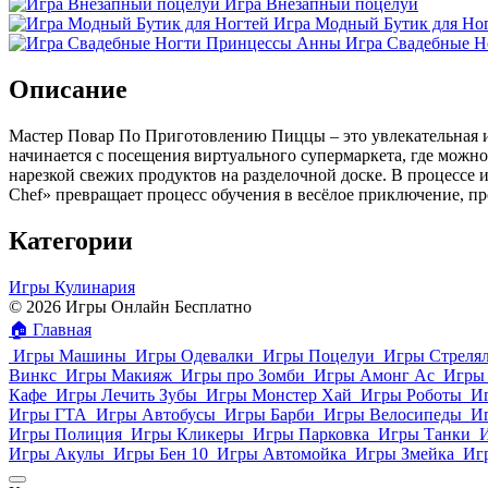
Игра Внезапный поцелуй
Игра Модный Бутик для Но
Игра Свадебные 
Описание
Мастер Повар По Приготовлению Пиццы – это увлекательная и 
начинается с посещения виртуального супермаркета, где можн
нарезкой свежих продуктов на разделочной доске. В процессе и
Chef» превращает процесс обучения в весёлое приключение, пр
Категории
Игры Кулинария
© 2026 Игры Онлайн Бесплатно
🏠
Главная
Игры Машины
Игры Одевалки
Игры Поцелуи
Игры Стреля
Винкс
Игры Макияж
Игры про Зомби
Игры Амонг Ас
Игры 
Кафе
Игры Лечить Зубы
Игры Монстер Хай
Игры Роботы
И
Игры ГТА
Игры Автобусы
Игры Барби
Игры Велосипеды
И
Игры Полиция
Игры Кликеры
Игры Парковка
Игры Танки
Игры Акулы
Игры Бен 10
Игры Автомойка
Игры Змейка
Иг