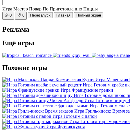
Игра Мастер Повар По Приготовлению Пиццы
👍
0
👎
0
Перезапуск
Главная
Полный экран
Реклама
Ещё игры
Похожие игры
Игра Маленькая 
Игра Готовим краба: в
Игра Французские гренки
Игра Готовим домашнюю п
Игра Готовим пиццу 
Игра Готовим спаге
Игра Гриль-киоск: Время за
Игра Готовим с папой
Игра Готовим торт-морожено
Игра Жуткая кухня