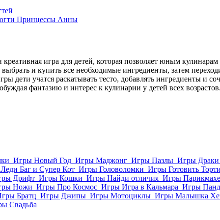
гтей
Ногти Принцессы Анны
креативная игра для детей, которая позволяет юным кулинарам
о выбрать и купить все необходимые ингредиенты, затем перехо
гры дети учатся раскатывать тесто, добавлять ингредиенты и соч
обуждая фантазию и интерес к кулинарии у детей всех возрастов
лки
Игры Новый Год
Игры Маджонг
Игры Пазлы
Игры Драки
Леди Баг и Супер Кот
Игры Головоломки
Игры Готовить Торт
гры Дрифт
Игры Кошки
Игры Найди отличия
Игры Парикмахе
гры Ножи
Игры Про Космос
Игры Игра в Кальмара
Игры Пан
Игры Братц
Игры Джипы
Игры Мотоциклы
Игры Малышка Хе
ры Свадьба