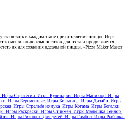
 участвовать в каждом этапе приготовления пиццы. Игра
дит к смешиванию компонентов для теста и продолжается
етать их для создания идеальной пиццы. «Pizza Maker Master
.
Игры Стратегии
Игры Кулинария
Игры Маникюр
Игры
ики
Игры Беременные
Игры Больница
Игры Дизайн
Игры
рская
Игры Стрельба из лука
Игры Когама
Игры Бегалки
ды
Игры Раскраски
Игры Стикмен
Игры Малышка Тейлор
йзел
Игры Рикошет
Для детей
Игры Гамбол
Игры Рыбалка