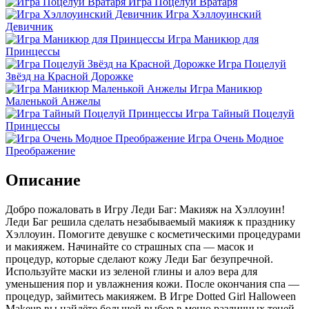
Игра Поцелуй Вратаря
Игра Хэллоуинский
Девичник
Игра Маникюр для
Принцессы
Игра Поцелуй
Звёзд на Красной Дорожке
Игра Маникюр
Маленькой Анжелы
Игра Тайный Поцелуй
Принцессы
Игра Очень Модное
Преображение
Описание
Добро пожаловать в Игру Леди Баг: Макияж на Хэллоуин!
Леди Баг решила сделать незабываемый макияж к празднику
Хэллоуин. Помогите девушке с косметическими процедурами
и макияжем. Начинайте со страшных спа — масок и
процедур, которые сделают кожу Леди Баг безупречной.
Используйте маски из зеленой глины и алоэ вера для
уменьшения пор и увлажнения кожи. После окончания спа —
процедур, займитесь макияжем. В Игре Dotted Girl Halloween
Makeup вы найдёте большой выбор в меню различных теней,