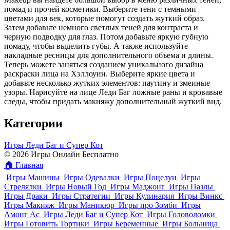
помад и прочей косметики. Выберите тени с темными
цветами для век, которые помогут создать жуткий образ.
Затем добавьте немного светлых теней для контраста и
черную подводку для глаз. Потом добавьте яркую губную
помаду, чтобы выделить губы. А также используйте
накладные ресницы для дополнительного объема и длины.
Теперь можете заняться созданием уникального дизайна
раскраски лица на Хэллоуин. Выберите яркие цвета и
добавьте несколько жутких элементов: паутину и змеиные
узоры. Нарисуйте на лице Леди Баг ложные раны и кровавые
следы, чтобы придать макияжу дополнительный жуткий вид.
Категории
Игры Леди Баг и Супер Кот
© 2026 Игры Онлайн Бесплатно
🏠
Главная
Игры Машины
Игры Одевалки
Игры Поцелуи
Игры
Стрелялки
Игры Новый Год
Игры Маджонг
Игры Пазлы
Игры Драки
Игры Стратегии
Игры Кулинария
Игры Винкс
Игры Макияж
Игры Маникюр
Игры про Зомби
Игры
Амонг Ас
Игры Леди Баг и Супер Кот
Игры Головоломки
Игры Готовить Тортики
Игры Беременные
Игры Больница