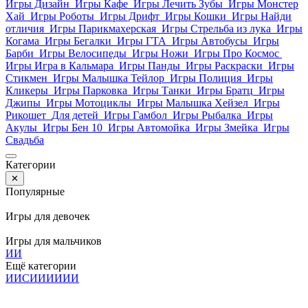
Игры Дизайн
Игры Кафе
Игры Лечить Зубы
Игры Монстер
Хай
Игры Роботы
Игры Дрифт
Игры Кошки
Игры Найди
отличия
Игры Парикмахерская
Игры Стрельба из лука
Игры
Когама
Игры Бегалки
Игры ГТА
Игры Автобусы
Игры
Барби
Игры Велосипеды
Игры Ножи
Игры Про Космос
Игры Игра в Кальмара
Игры Панды
Игры Раскраски
Игры
Стикмен
Игры Малышка Тейлор
Игры Полиция
Игры
Кликеры
Игры Парковка
Игры Танки
Игры Братц
Игры
Джипы
Игры Мотоциклы
Игры Малышка Хейзел
Игры
Рикошет
Для детей
Игры Гамбол
Игры Рыбалка
Игры
Акулы
Игры Бен 10
Игры Автомойка
Игры Змейка
Игры
Свадьба
Категории
✕
Популярные
Игры для девочек
Игры для мальчиков
И
И
Ещё категории
И
И
С
И
И
И
И
И
И