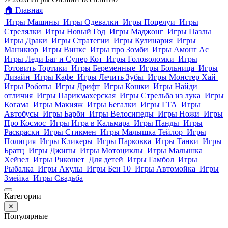
🏠
Главная
Игры Машины
Игры Одевалки
Игры Поцелуи
Игры
Стрелялки
Игры Новый Год
Игры Маджонг
Игры Пазлы
Игры Драки
Игры Стратегии
Игры Кулинария
Игры
Маникюр
Игры Винкс
Игры про Зомби
Игры Амонг Ас
Игры Леди Баг и Супер Кот
Игры Головоломки
Игры
Готовить Тортики
Игры Беременные
Игры Больница
Игры
Дизайн
Игры Кафе
Игры Лечить Зубы
Игры Монстер Хай
Игры Роботы
Игры Дрифт
Игры Кошки
Игры Найди
отличия
Игры Парикмахерская
Игры Стрельба из лука
Игры
Когама
Игры Макияж
Игры Бегалки
Игры ГТА
Игры
Автобусы
Игры Барби
Игры Велосипеды
Игры Ножи
Игры
Про Космос
Игры Игра в Кальмара
Игры Панды
Игры
Раскраски
Игры Стикмен
Игры Малышка Тейлор
Игры
Полиция
Игры Кликеры
Игры Парковка
Игры Танки
Игры
Братц
Игры Джипы
Игры Мотоциклы
Игры Малышка
Хейзел
Игры Рикошет
Для детей
Игры Гамбол
Игры
Рыбалка
Игры Акулы
Игры Бен 10
Игры Автомойка
Игры
Змейка
Игры Свадьба
Категории
✕
Популярные