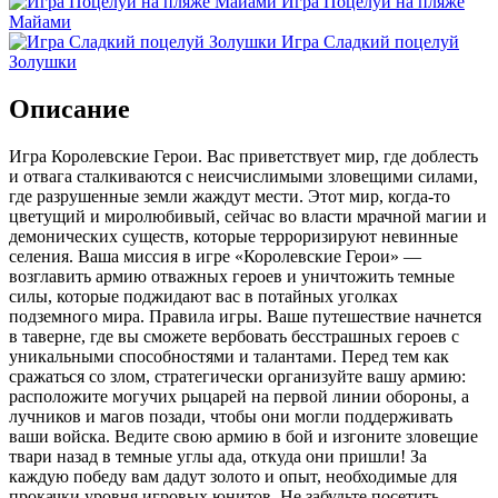
Игра Поцелуй на пляже
Майами
Игра Сладкий поцелуй
Золушки
Описание
Игра Королевские Герои. Вас приветствует мир, где доблесть
и отвага сталкиваются с неисчислимыми зловещими силами,
где разрушенные земли жаждут мести. Этот мир, когда-то
цветущий и миролюбивый, сейчас во власти мрачной магии и
демонических существ, которые терроризируют невинные
селения. Ваша миссия в игре «Королевские Герои» —
возглавить армию отважных героев и уничтожить темные
силы, которые поджидают вас в потайных уголках
подземного мира. Правила игры. Ваше путешествие начнется
в таверне, где вы сможете вербовать бесстрашных героев с
уникальными способностями и талантами. Перед тем как
сражаться со злом, стратегически организуйте вашу армию:
расположите могучих рыцарей на первой линии обороны, а
лучников и магов позади, чтобы они могли поддерживать
ваши войска. Ведите свою армию в бой и изгоните зловещие
твари назад в темные углы ада, откуда они пришли! За
каждую победу вам дадут золото и опыт, необходимые для
прокачки уровня игровых юнитов. Не забудьте посетить