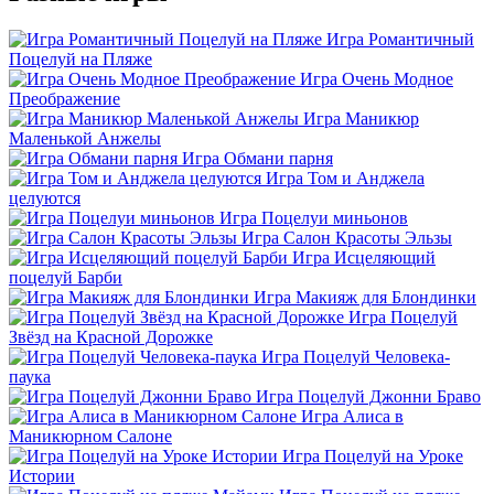
Игра Романтичный
Поцелуй на Пляже
Игра Очень Модное
Преображение
Игра Маникюр
Маленькой Анжелы
Игра Обмани парня
Игра Том и Анджела
целуются
Игра Поцелуи миньонов
Игра Салон Красоты Эльзы
Игра Исцеляющий
поцелуй Барби
Игра Макияж для Блондинки
Игра Поцелуй
Звёзд на Красной Дорожке
Игра Поцелуй Человека-
паука
Игра Поцелуй Джонни Браво
Игра Алиса в
Маникюрном Салоне
Игра Поцелуй на Уроке
Истории