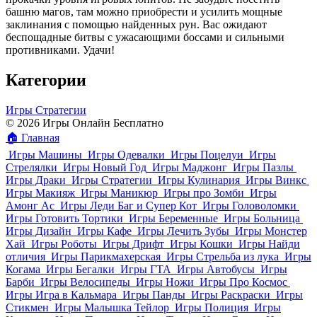
башню магов, там можно приобрести и усилить мощные
заклинания с помощью найденных рун. Вас ожидают
беспощадные битвы с ужасающими боссами и сильными
противниками. Удачи!
Категории
Игры Стратегии
© 2026 Игры Онлайн Бесплатно
🏠
Главная
Игры Машины
Игры Одевалки
Игры Поцелуи
Игры
Стрелялки
Игры Новый Год
Игры Маджонг
Игры Пазлы
Игры Драки
Игры Стратегии
Игры Кулинария
Игры Винкс
Игры Макияж
Игры Маникюр
Игры про Зомби
Игры
Амонг Ас
Игры Леди Баг и Супер Кот
Игры Головоломки
Игры Готовить Тортики
Игры Беременные
Игры Больница
Игры Дизайн
Игры Кафе
Игры Лечить Зубы
Игры Монстер
Хай
Игры Роботы
Игры Дрифт
Игры Кошки
Игры Найди
отличия
Игры Парикмахерская
Игры Стрельба из лука
Игры
Когама
Игры Бегалки
Игры ГТА
Игры Автобусы
Игры
Барби
Игры Велосипеды
Игры Ножи
Игры Про Космос
Игры Игра в Кальмара
Игры Панды
Игры Раскраски
Игры
Стикмен
Игры Малышка Тейлор
Игры Полиция
Игры