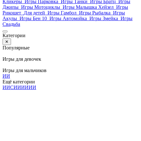
Кликеры
Игры Парковка
Игры Танки
Игры Братц
Игры
Джипы
Игры Мотоциклы
Игры Малышка Хейзел
Игры
Рикошет
Для детей
Игры Гамбол
Игры Рыбалка
Игры
Акулы
Игры Бен 10
Игры Автомойка
Игры Змейка
Игры
Свадьба
Категории
✕
Популярные
Игры для девочек
Игры для мальчиков
И
И
Ещё категории
И
И
С
И
И
И
И
И
И