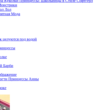
ра Куколки Принцессы: Школьницы в Стиле Софтгерл
Монстрики
ол Лол
рятная Мода
к целуются под водой
ринцессы
олке
й Барби
ображение
Ногти Принцессы Анны
роке