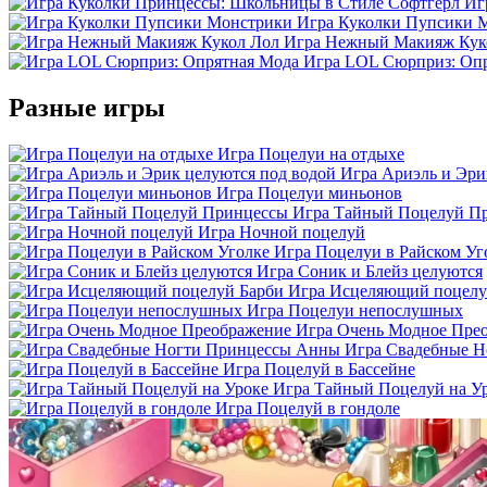
Иг
Игра Куколки Пупсики 
Игра Нежный Макияж Кук
Игра LOL Сюрприз: Оп
Разные игры
Игра Поцелуи на отдыхе
Игра Ариэль и Эри
Игра Поцелуи миньонов
Игра Тайный Поцелуй П
Игра Ночной поцелуй
Игра Поцелуи в Райском Уг
Игра Соник и Блейз целуются
Игра Исцеляющий поцелу
Игра Поцелуи непослушных
Игра Очень Модное Пре
Игра Свадебные 
Игра Поцелуй в Бассейне
Игра Тайный Поцелуй на У
Игра Поцелуй в гондоле