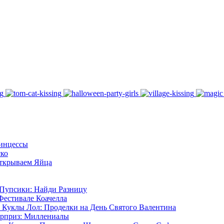
ринцессы
ско
ткрываем Яйца
Пупсики: Найди Разницу
Фестивале Коачелла
 Куклы Лол: Проделки на День Святого Валентина
рприз: Миллениалы