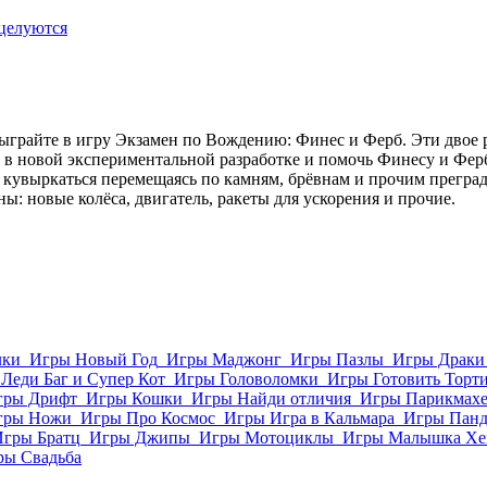
целуются
 сыграйте в игру Экзамен по Вождению: Финес и Ферб. Эти двое
ь в новой экспериментальной разработке и помочь Финесу и Фер
кувыркаться перемещаясь по камням, брёвнам и прочим преграда
: новые колёса, двигатель, ракеты для ускорения и прочие.
лки
Игры Новый Год
Игры Маджонг
Игры Пазлы
Игры Драки
Леди Баг и Супер Кот
Игры Головоломки
Игры Готовить Торт
гры Дрифт
Игры Кошки
Игры Найди отличия
Игры Парикмахе
гры Ножи
Игры Про Космос
Игры Игра в Кальмара
Игры Пан
Игры Братц
Игры Джипы
Игры Мотоциклы
Игры Малышка Хе
ры Свадьба