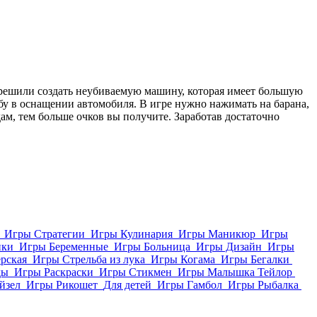
 решили создать неубиваемую машину, которая имеет большую
бу в оснащении автомобиля. В игре нужно нажимать на барана,
м, тем больше очков вы получите. Заработав достаточно
Игры Стратегии
Игры Кулинария
Игры Маникюр
Игры
ики
Игры Беременные
Игры Больница
Игры Дизайн
Игры
рская
Игры Стрельба из лука
Игры Когама
Игры Бегалки
ды
Игры Раскраски
Игры Стикмен
Игры Малышка Тейлор
йзел
Игры Рикошет
Для детей
Игры Гамбол
Игры Рыбалка