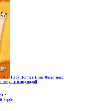
Игра Ногти в Виде Животных
к целуются под водой
ся 2
й Барби