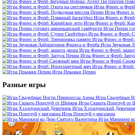
Игра Финес и Ферб:
Игра Финес и
Игра Финес и Ферб
Игра Финес и Ферб: Кар
Игра Перри го
Игра Финес и Ферб: 
Игра Финес и Ферб:
Игра Звуковая 
Игра Финес и Ферб: защит
Игра Финес и Ферб: Запу
Игра Финес и Ферб Снеж
Игра Финес и Ферб
Игра Прыжки Перри
Разные игры
Игра Свадебные 
Игра Скрыть Поцелуй от 
Игра Хэллоуинский Девични
Игра Поцелуй у магазина
Игра Маникюр ко