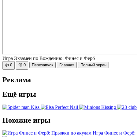
Игра Экзамен по Вождению: Финес и Ферб
👍
0
👎
0
Перезапуск
Главная
Полный экран
Реклама
Ещё игры
Похожие игры
Игра Финес и Ферб: