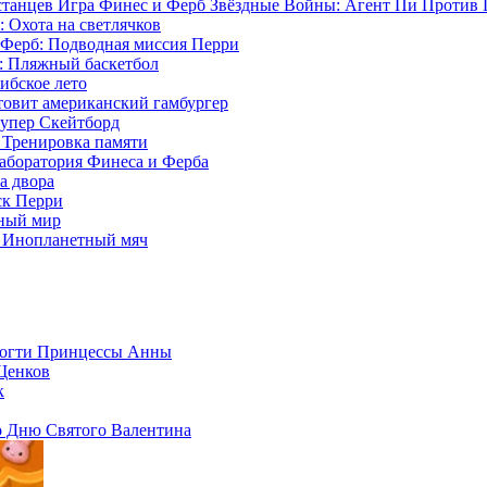
Игра Финес и Ферб Звёздные Войны: Агент Пи Против 
 Охота на светлячков
 Ферб: Подводная миссия Перри
: Пляжный баскетбол
ибское лето
товит американский гамбургер
Супер Скейтборд
 Тренировка памяти
Лаборатория Финеса и Ферба
а двора
ск Перри
ный мир
: Инопланетный мяч
Ногти Принцессы Анны
Щенков
к
 Дню Святого Валентина