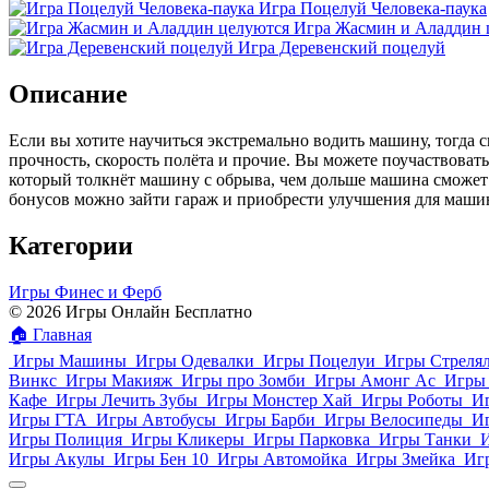
Игра Поцелуй Человека-паука
Игра Жасмин и Аладдин 
Игра Деревенский поцелуй
Описание
Если вы хотите научиться экстремально водить машину, тогда
прочность, скорость полёта и прочие. Вы можете поучаствоват
который толкнёт машину с обрыва, чем дольше машина сможет 
бонусов можно зайти гараж и приобрести улучшения для машины
Категории
Игры Финес и Ферб
© 2026 Игры Онлайн Бесплатно
🏠
Главная
Игры Машины
Игры Одевалки
Игры Поцелуи
Игры Стреля
Винкс
Игры Макияж
Игры про Зомби
Игры Амонг Ас
Игры 
Кафе
Игры Лечить Зубы
Игры Монстер Хай
Игры Роботы
И
Игры ГТА
Игры Автобусы
Игры Барби
Игры Велосипеды
И
Игры Полиция
Игры Кликеры
Игры Парковка
Игры Танки
Игры Акулы
Игры Бен 10
Игры Автомойка
Игры Змейка
Иг