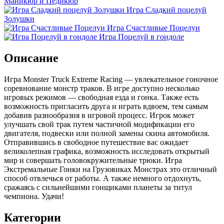
Маникюр и Педикюр
Игра Сладкий поцелуй
Золушки
Игра Счастливые Поцелуи
Игра Поцелуй в гондоле
Описание
Игра Monster Truck Extreme Racing — увлекательное гоночное
соревнование монстр траков. В игре доступно несколько
игровых режимов — свободная езда и гонка. Также есть
возможность пригласить друга и играть вдвоем, тем самым
добавив разнообразия в игровой процесс. Игрок может
улучшать свой трак путем частичной модификации его
двигателя, подвески или полной замены скина автомобиля.
Отправившись в свободное путешествие вас ожидает
великолепная графика, возможность исследовать открытый
мир и совершать головокружительные трюки. Игра
Экстремальные Гонки на Грузовиках Монстрах это отличный
способ отвлечься от работы. А также немного отдохнуть,
сражаясь с сильнейшими гонщиками планеты за титул
чемпиона. Удачи!
Категории