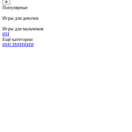
✕
Популярные
Игры для девочек
Игры для мальчиков
И
И
Ещё категории
И
И
С
И
И
И
И
И
И