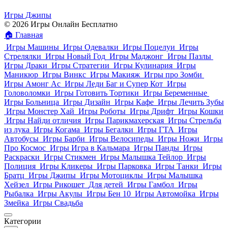
Игры Джипы
© 2026 Игры Онлайн Бесплатно
🏠
Главная
Игры Машины
Игры Одевалки
Игры Поцелуи
Игры
Стрелялки
Игры Новый Год
Игры Маджонг
Игры Пазлы
Игры Драки
Игры Стратегии
Игры Кулинария
Игры
Маникюр
Игры Винкс
Игры Макияж
Игры про Зомби
Игры Амонг Ас
Игры Леди Баг и Супер Кот
Игры
Головоломки
Игры Готовить Тортики
Игры Беременные
Игры Больница
Игры Дизайн
Игры Кафе
Игры Лечить Зубы
Игры Монстер Хай
Игры Роботы
Игры Дрифт
Игры Кошки
Игры Найди отличия
Игры Парикмахерская
Игры Стрельба
из лука
Игры Когама
Игры Бегалки
Игры ГТА
Игры
Автобусы
Игры Барби
Игры Велосипеды
Игры Ножи
Игры
Про Космос
Игры Игра в Кальмара
Игры Панды
Игры
Раскраски
Игры Стикмен
Игры Малышка Тейлор
Игры
Полиция
Игры Кликеры
Игры Парковка
Игры Танки
Игры
Братц
Игры Джипы
Игры Мотоциклы
Игры Малышка
Хейзел
Игры Рикошет
Для детей
Игры Гамбол
Игры
Рыбалка
Игры Акулы
Игры Бен 10
Игры Автомойка
Игры
Змейка
Игры Свадьба
Категории