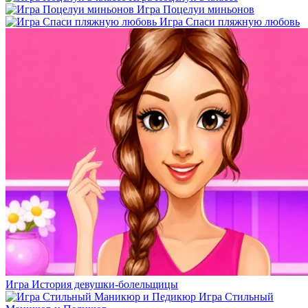
Игра Поцелуи миньонов
Игра Спаси пляжную любовь
Игра История девушки-болельщицы
Игра Стильный