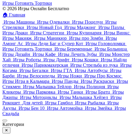
Игры Готовить Тортики
© 2026 Игры Онлайн Бесплатно
🏠
Главная
Игры Машины
Игры Одевалки
Игры Поцелуи
Игры
Стрелялки
Игры Новый Год
Игры Маджонг
Игры Пазлы
Игры Драки
Игры Стратегии
Игры Кулинария
Игры Винкс
Игры Макияж
Игры Маникюр
Игры про Зомби
Игры
Амонг Ас
Игры Леди Баг и Супер Кот
Игры Головоломки
Игры Готовить Тортики
Игры Беременные
Игры Больница
Игры Дизайн
Игры Кафе
Игры Лечить Зубы
Игры Монстер
Хай
Игры Роботы
Игры Дрифт
Игры Кошки
Игры Найди
отличия
Игры Парикмахерская
Игры Стрельба из лука
Игры
Когама
Игры Бегалки
Игры ГТА
Игры Автобусы
Игры
Барби
Игры Велосипеды
Игры Ножи
Игры Про Космос
Игры Игра в Кальмара
Игры Панды
Игры Раскраски
Игры
Стикмен
Игры Малышка Тейлор
Игры Полиция
Игры
Кликеры
Игры Парковка
Игры Танки
Игры Братц
Игры
Джипы
Игры Мотоциклы
Игры Малышка Хейзел
Игры
Рикошет
Для детей
Игры Гамбол
Игры Рыбалка
Игры
Акулы
Игры Бен 10
Игры Автомойка
Игры Змейка
Игры
Свадьба
Категории
✕