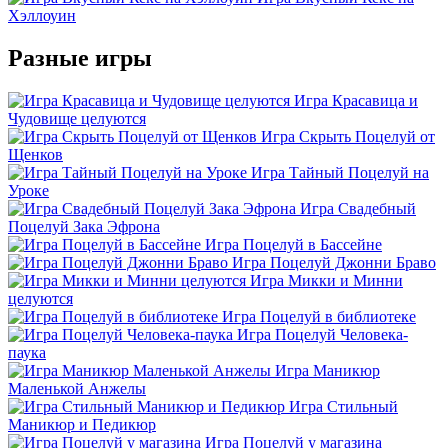
Хэллоуин
Разные игры
Игра Красавица и
Чудовище целуются
Игра Скрыть Поцелуй от
Щенков
Игра Тайный Поцелуй на
Уроке
Игра Свадебный
Поцелуй Зака Эфрона
Игра Поцелуй в Бассейне
Игра Поцелуй Джонни Браво
Игра Микки и Минни
целуются
Игра Поцелуй в библиотеке
Игра Поцелуй Человека-
паука
Игра Маникюр
Маленькой Анжелы
Игра Стильный
Маникюр и Педикюр
Игра Поцелуй у магазина