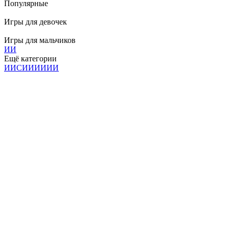
Популярные
Игры для девочек
Игры для мальчиков
И
И
Ещё категории
И
И
С
И
И
И
И
И
И