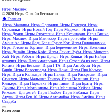
Игры Макияж
© 2026 Игры Онлайн Бесплатно
🏠
Главная
Игры Машины
Игры Одевалки
Игры Поцелуи
Игры
Стрелялки
Игры Новый Год
Игры Маджонг
Игры Пазлы
Игры Драки
Игры Стратегии
Игры Кулинария
Игры Винкс
Игры Макияж
Игры Маникюр
Игры про Зомби
Игры
Амонг Ас
Игры Леди Баг и Супер Кот
Игры Головоломки
Игры Готовить Тортики
Игры Беременные
Игры Больница
Игры Дизайн
Игры Кафе
Игры Лечить Зубы
Игры Монстер
Хай
Игры Роботы
Игры Дрифт
Игры Кошки
Игры Найди
отличия
Игры Парикмахерская
Игры Стрельба из лука
Игры
Когама
Игры Бегалки
Игры ГТА
Игры Автобусы
Игры
Барби
Игры Велосипеды
Игры Ножи
Игры Про Космос
Игры Игра в Кальмара
Игры Панды
Игры Раскраски
Игры
Стикмен
Игры Малышка Тейлор
Игры Полиция
Игры
Кликеры
Игры Парковка
Игры Танки
Игры Братц
Игры
Джипы
Игры Мотоциклы
Игры Малышка Хейзел
Игры
Рикошет
Для детей
Игры Гамбол
Игры Рыбалка
Игры
Акулы
Игры Бен 10
Игры Автомойка
Игры Змейка
Игры
Свадьба
Категории