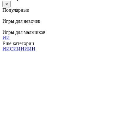
✕
Популярные
Игры для девочек
Игры для мальчиков
И
И
Ещё категории
И
И
С
И
И
И
И
И
И