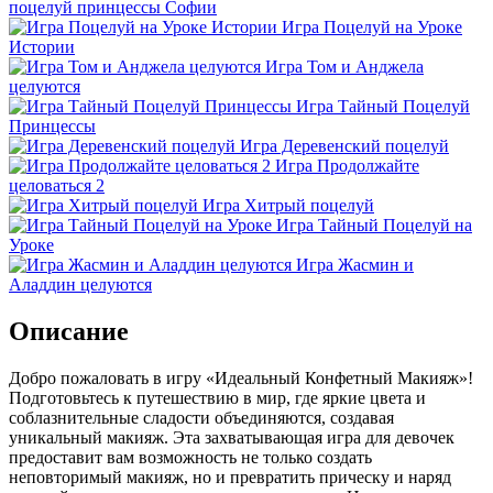
поцелуй принцессы Софии
Игра Поцелуй на Уроке
Истории
Игра Том и Анджела
целуются
Игра Тайный Поцелуй
Принцессы
Игра Деревенский поцелуй
Игра Продолжайте
целоваться 2
Игра Хитрый поцелуй
Игра Тайный Поцелуй на
Уроке
Игра Жасмин и
Аладдин целуются
Описание
Добро пожаловать в игру «Идеальный Конфетный Макияж»!
Подготовьтесь к путешествию в мир, где яркие цвета и
соблазнительные сладости объединяются, создавая
уникальный макияж. Эта захватывающая игра для девочек
предоставит вам возможность не только создать
неповторимый макияж, но и превратить прическу и наряд