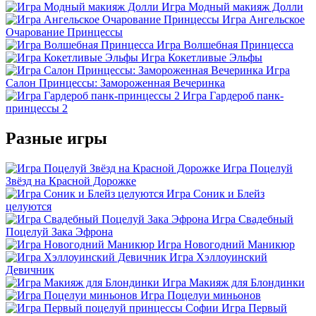
Игра Модный макияж Долли
Игра Ангельское
Очарование Принцессы
Игра Волшебная Принцесса
Игра Кокетливые Эльфы
Игра
Салон Принцессы: Замороженная Вечеринка
Игра Гардероб панк-
принцессы 2
Разные игры
Игра Поцелуй
Звёзд на Красной Дорожке
Игра Соник и Блейз
целуются
Игра Свадебный
Поцелуй Зака Эфрона
Игра Новогодний Маникюр
Игра Хэллоуинский
Девичник
Игра Макияж для Блондинки
Игра Поцелуи миньонов
Игра Первый