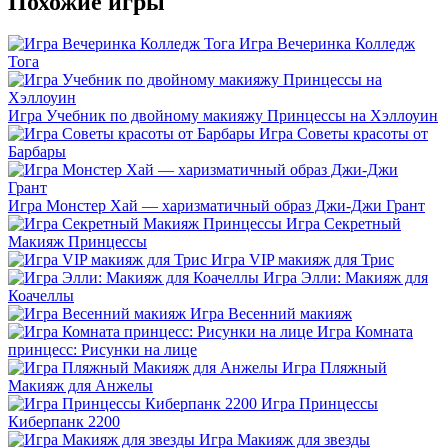
Похожие игры
Игра Вечеринка Колледж
Тога
Игра Учебник по двойному макияжу Принцессы на Хэллоуин
Игра Советы красоты от
Барбары
Игра Монстер Хай — харизматичный образ Джи-Джи Грант
Игра Секретный
Макияж Принцессы
Игра VIP макияж для Трис
Игра Элли: Макияж для
Коачеллы
Игра Весенний макияж
Игра Комната
принцесс: Рисунки на лице
Игра Пляжный
Макияж для Анжелы
Игра Принцессы
Киберпанк 2200
Игра Макияж для звезды