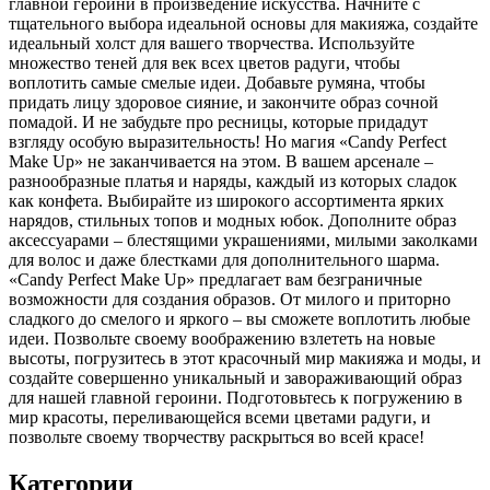
главной героини в произведение искусства. Начните с
тщательного выбора идеальной основы для макияжа, создайте
идеальный холст для вашего творчества. Используйте
множество теней для век всех цветов радуги, чтобы
воплотить самые смелые идеи. Добавьте румяна, чтобы
придать лицу здоровое сияние, и закончите образ сочной
помадой. И не забудьте про ресницы, которые придадут
взгляду особую выразительность! Но магия «Candy Perfect
Make Up» не заканчивается на этом. В вашем арсенале –
разнообразные платья и наряды, каждый из которых сладок
как конфета. Выбирайте из широкого ассортимента ярких
нарядов, стильных топов и модных юбок. Дополните образ
аксессуарами – блестящими украшениями, милыми заколками
для волос и даже блестками для дополнительного шарма.
«Candy Perfect Make Up» предлагает вам безграничные
возможности для создания образов. От милого и приторно
сладкого до смелого и яркого – вы сможете воплотить любые
идеи. Позвольте своему воображению взлететь на новые
высоты, погрузитесь в этот красочный мир макияжа и моды, и
создайте совершенно уникальный и завораживающий образ
для нашей главной героини. Подготовьтесь к погружению в
мир красоты, переливающейся всеми цветами радуги, и
позвольте своему творчеству раскрыться во всей красе!
Категории