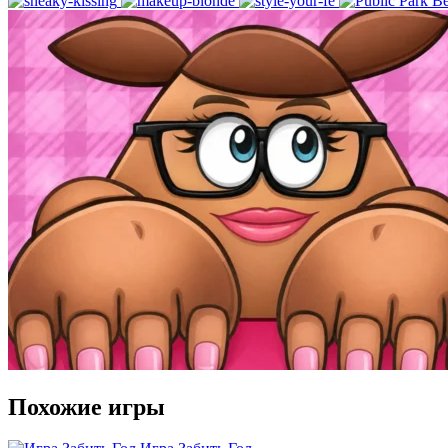
Похожие игры