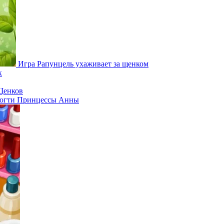
Игра Рапунцель ухаживает за щенком
к
Щенков
Ногти Принцессы Анны