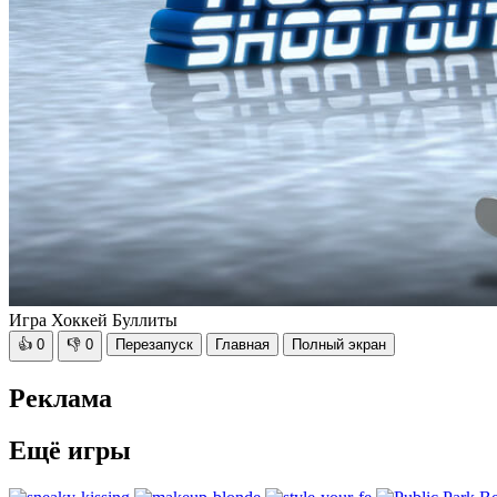
Игра Хоккей Буллиты
👍
0
👎
0
Перезапуск
Главная
Полный экран
Реклама
Ещё игры