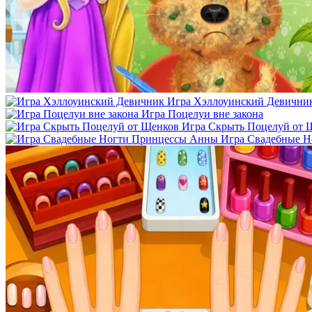
Игра Хэллоуинский Девични
Игра Поцелуи вне закона
Игра Скрыть Поцелуй от 
Игра Свадебные 