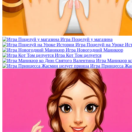
Игра Поцелуй у магазина
Игра Поцелуй на Уроке Ис
Игра Новогодний Маникюр
Игра Кот Том целуется
Игра Маникюр ко
Игра Принцесса Жа