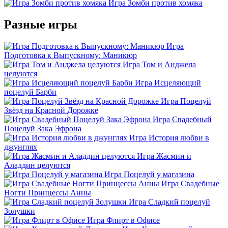
Игра Зомби против хомяка
Разные игры
Игра
Подготовка к Выпускному: Маникюр
Игра Том и Анджела
целуются
Игра Исцеляющий
поцелуй Барби
Игра Поцелуй
Звёзд на Красной Дорожке
Игра Свадебный
Поцелуй Зака Эфрона
Игра История любви в
джунглях
Игра Жасмин и
Аладдин целуются
Игра Поцелуй у магазина
Игра Свадебные
Ногти Принцессы Анны
Игра Сладкий поцелуй
Золушки
Игра Флирт в Офисе