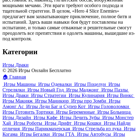
мощными мечами. Эти враги требуют особого подхода и
тщательной стратегии. В целом, «Hero 4 Slice Enemies»
предлагает вам захватывающее приключение, полное битв и
испытаний. Здесь ваши навыки боя будут поставлены на
испытание, и только самые отважные и решительные смогут
преодолеть все препятствия и одолеть машины, вышедшие из-
под контроля.
Категории
Игры Драки
© 2026 Игры Онлайн Бесплатно
🏠
Главная
Игры Машины
Игры Одевалки
Игры Поцелуи
Игры
Стрелялки
Игры Новый Год
Игры Маджонг
Игры Пазлы
Игры Драки
Игры Стратегии
Игры Кулинария
Игры Винкс
Игры Макияж
Игры Маникюр
Игры про Зомби
Игры
Амонг Ас
Игры Леди Баг и Супер Кот
Игры Головоломки
Игры Готовить Тортики
Игры Беременные
Игры Больница
Игры Дизайн
Игры Кафе
Игры Лечить Зубы
Игры Монстер
Хай
Игры Роботы
Игры Дрифт
Игры Кошки
Игры Найди
отличия
Игры Парикмахерская
Игры Стрельба из лука
Игры
Когама
Игры Бегалки
Игры ГТА
Игры Автобусы
Игры