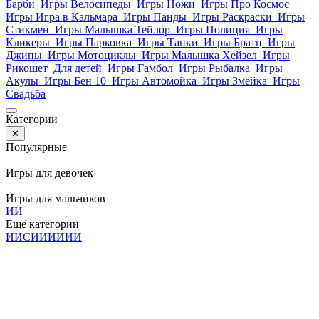
Барби
Игры Велосипеды
Игры Ножи
Игры Про Космос
Игры Игра в Кальмара
Игры Панды
Игры Раскраски
Игры
Стикмен
Игры Малышка Тейлор
Игры Полиция
Игры
Кликеры
Игры Парковка
Игры Танки
Игры Братц
Игры
Джипы
Игры Мотоциклы
Игры Малышка Хейзел
Игры
Рикошет
Для детей
Игры Гамбол
Игры Рыбалка
Игры
Акулы
Игры Бен 10
Игры Автомойка
Игры Змейка
Игры
Свадьба
Категории
✕
Популярные
Игры для девочек
Игры для мальчиков
И
И
Ещё категории
И
И
С
И
И
И
И
И
И