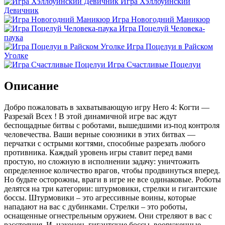
Игра Хэллоуинский
Девичник
Игра Новогодний Маникюр
Игра Поцелуй Человека-
паука
Игра Поцелуи в Райском
Уголке
Игра Счастливые Поцелуи
Описание
Добро пожаловать в захватывающую игру Hero 4: Когти —
Разрезай Всех ! В этой динамичной игре вас ждут
беспощадные битвы с роботами, вышедшими из-под контроля
человечества. Ваши верные союзники в этих битвах —
перчатки с острыми когтями, способные разрезать любого
противника. Каждый уровень игры ставит перед вами
простую, но сложную в исполнении задачу: уничтожить
определенное количество врагов, чтобы продвинуться вперед.
Но будьте осторожны, враги в игре не все одинаковые. Роботы
делятся на три категории: штурмовики, стрелки и гигантские
боссы. Штурмовики – это агрессивные воины, которые
нападают на вас с дубинками. Стрелки – это роботы,
оснащенные огнестрельным оружием. Они стреляют в вас с
расстояния. И, наконец, гигантские боссы, вооруженные