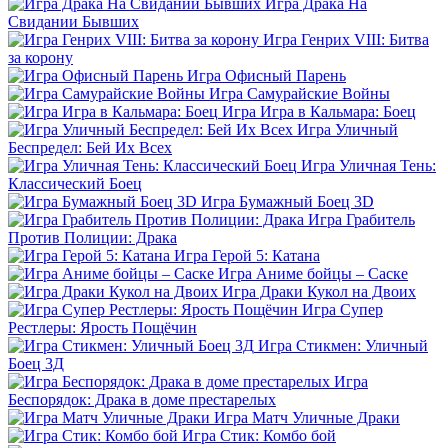
Игра Драка На
Свидании Бывших
Игра Генрих VIII: Битва
за корону
Игра Офисный Парень
Игра Самурайские Войны
Игра Игра в Кальмара: Боец
Игра Уличный
Беспредел: Бей Их Всех
Игра Уличная Тень:
Классический Боец
Игра Бумажный Боец 3D
Игра Грабитель
Против Полиции: Драка
Игра Герой 5: Катана
Игра Аниме бойцы – Саске
Игра Драки Кукол на Двоих
Игра Супер
Рестлеры: Ярость Пощёчин
Игра Стикмен: Уличный
Боец 3Д
Игра
Беспорядок: Драка в доме престарелых
Игра Матч Уличные Драки
Игра Стик: Комбо бой