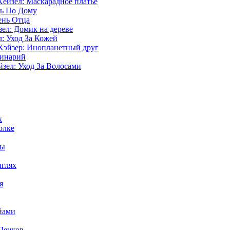
ейзел: Маскарадное платье
ь По Дому
ень Отца
ел: Домик на дереве
: Уход За Кожей
эйзер: Инопланетный друг
финарий
зел: Уход За Волосами
к
олке
сы
нглях
я
йами
Щенков