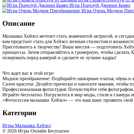
Игра Поцелуй Джонни Браво
Игра Очень Модное Пре
Описание
Малышка Хейзел мечтает стать знаменитой актрисой, и сегодня
вам предстоит стать для Хейзел личным стилистом и визажисто
Приготовьтесь к творчеству! Ваша миссия — подготовить Хейзе
принцессы. Затем отправляйтесь в гримерную, чтобы сделать Хе
позировать перед камерой и сделаете ее лучшие кадры!
Что ждет вас в этой игре:
Модное преображение: Подбирайте шикарные платья, обувь и а
Салон красоты: Делайте прически и наносите макияж, чтобы п
Профессиональная фотостудия: Почувствуйте себя фотографом,
Играйте бесплатно: Погрузитесь в мир моды, стиля и гламура 
«Фотосессия малышки Хейзел» — это ваш шанс проявить свой т
Категории
Игры Малышка Хейзел
© 2026 Игры Онлайн Бесплатно