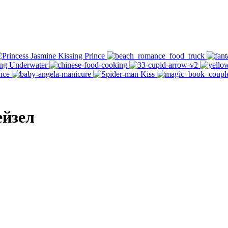
ейзел