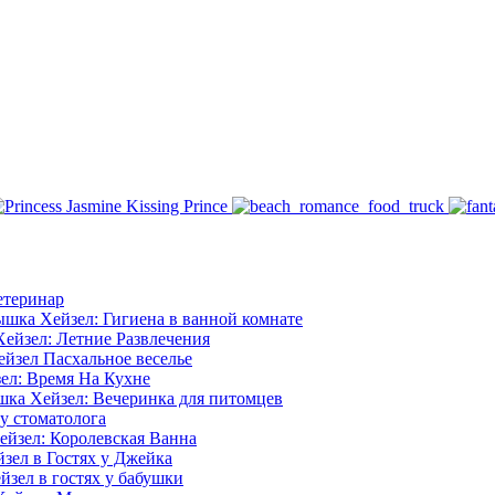
етеринар
шка Хейзел: Гигиена в ванной комнате
ейзел: Летние Развлечения
йзел Пасхальное веселье
ел: Время На Кухне
ка Хейзел: Вечеринка для питомцев
у стоматолога
йзел: Королевская Ванна
зел в Гостях у Джейка
зел в гостях у бабушки