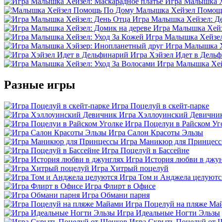
Игра Малышка Х
Малышка Хейзел Помощ
Игра Малышка Хейзел: Д
Игра Малышка Хейз
Игра Малышка Хейзел
Игра Малышка Х
Игра Хэйзел Идет в Дель
Игра Малышка Хей
Разные игры
Игра Поцелуй в скейт-парке
Игра Хэллоуинский Девични
Игра Поцелуи в Райском Уг
Игра Салон Красоты Эльзы
Игра Маникюр для Принцес
Игра Поцелуй в Бассейне
Игра История любви в джу
Игра Хитрый поцелуй
Игра Том и Анджела целуютс
Игра Флирт в Офисе
Игра Обмани парня
Игра Поцелуй на пляже Ма
Игра Идеальные Ногти Эльзы
Игра Скрыть Поцелуй от 