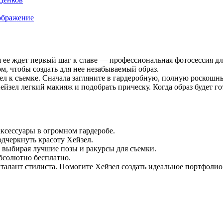
ображение
 ее ждет первый шаг к славе — профессиональная фотосессия дл
м, чтобы создать для нее незабываемый образ.
л к съемке. Сначала загляните в гардеробную, полную роскошных
йзел легкий макияж и подобрать прическу. Когда образ будет го
ксессуары в огромном гардеробе.
одчеркнуть красоту Хейзел.
 выбирая лучшие позы и ракурсы для съемки.
абсолютно бесплатно.
алант стилиста. Помогите Хейзел создать идеальное портфолио 