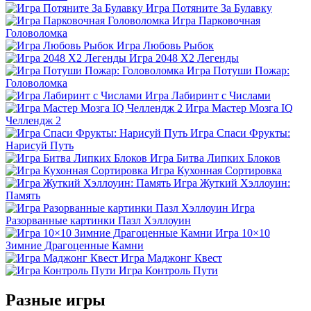
Игра Потяните За Булавку
Игра Парковочная
Головоломка
Игра Любовь Рыбок
Игра 2048 X2 Легенды
Игра Потуши Пожар:
Головоломка
Игра Лабиринт с Числами
Игра Мастер Мозга IQ
Челлендж 2
Игра Спаси Фрукты:
Нарисуй Путь
Игра Битва Липких Блоков
Игра Кухонная Сортировка
Игра Жуткий Хэллоуин:
Память
Игра
Разорванные картинки Пазл Хэллоуин
Игра 10×10
Зимние Драгоценные Камни
Игра Маджонг Квест
Игра Контроль Пути
Разные игры