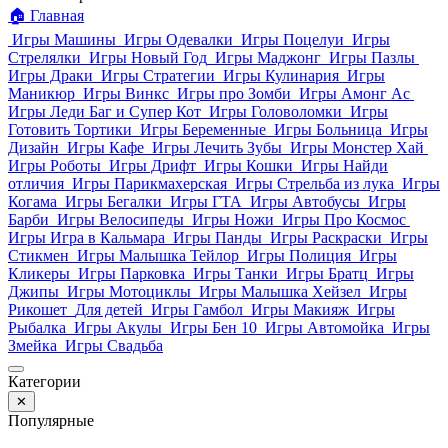
🏠
Главная
Игры Машины
Игры Одевалки
Игры Поцелуи
Игры
Стрелялки
Игры Новый Год
Игры Маджонг
Игры Пазлы
Игры Драки
Игры Стратегии
Игры Кулинария
Игры
Маникюр
Игры Винкс
Игры про Зомби
Игры Амонг Ас
Игры Леди Баг и Супер Кот
Игры Головоломки
Игры
Готовить Тортики
Игры Беременные
Игры Больница
Игры
Дизайн
Игры Кафе
Игры Лечить Зубы
Игры Монстер Хай
Игры Роботы
Игры Дрифт
Игры Кошки
Игры Найди
отличия
Игры Парикмахерская
Игры Стрельба из лука
Игры
Когама
Игры Бегалки
Игры ГТА
Игры Автобусы
Игры
Барби
Игры Велосипеды
Игры Ножи
Игры Про Космос
Игры Игра в Кальмара
Игры Панды
Игры Раскраски
Игры
Стикмен
Игры Малышка Тейлор
Игры Полиция
Игры
Кликеры
Игры Парковка
Игры Танки
Игры Братц
Игры
Джипы
Игры Мотоциклы
Игры Малышка Хейзел
Игры
Рикошет
Для детей
Игры Гамбол
Игры Макияж
Игры
Рыбалка
Игры Акулы
Игры Бен 10
Игры Автомойка
Игры
Змейка
Игры Свадьба
Категории
✕
Популярные