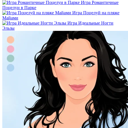
Игра Романтичные
Поцелуи в Парке
Игра Поцелуй на пляже
Майами
Игра Идеальные Ногти
Эльзы