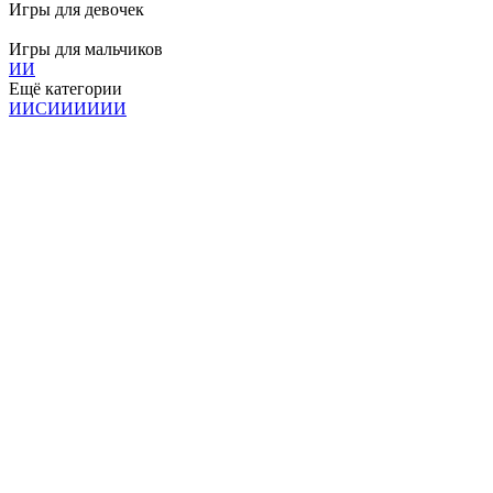
Игры для девочек
Игры для мальчиков
И
И
Ещё категории
И
И
С
И
И
И
И
И
И