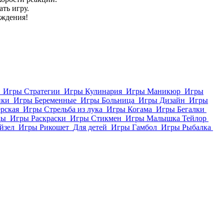
ть игру.
ождения!
Игры Стратегии
Игры Кулинария
Игры Маникюр
Игры
ики
Игры Беременные
Игры Больница
Игры Дизайн
Игры
рская
Игры Стрельба из лука
Игры Когама
Игры Бегалки
ды
Игры Раскраски
Игры Стикмен
Игры Малышка Тейлор
йзел
Игры Рикошет
Для детей
Игры Гамбол
Игры Рыбалка