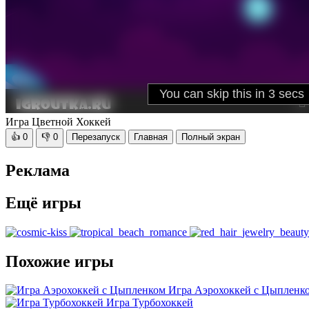
Игра Цветной Хоккей
👍
0
👎
0
Перезапуск
Главная
Полный экран
Реклама
Ещё игры
Похожие игры
Игра Аэрохоккей с Цыпленк
Игра Турбохоккей