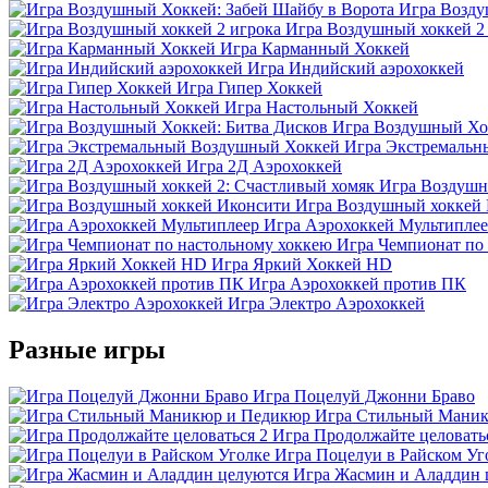
Игра Возду
Игра Воздушный хоккей 2
Игра Карманный Хоккей
Игра Индийский аэрохоккей
Игра Гипер Хоккей
Игра Настольный Хоккей
Игра Воздушный Хок
Игра Экстремальн
Игра 2Д Аэрохоккей
Игра Воздушн
Игра Воздушный хоккей
Игра Аэрохоккей Мультипле
Игра Чемпионат по
Игра Яркий Хоккей HD
Игра Аэрохоккей против ПК
Игра Электро Аэрохоккей
Разные игры
Игра Поцелуй Джонни Браво
Игра Стильный Мани
Игра Продолжайте целовать
Игра Поцелуи в Райском Уг
Игра Жасмин и Аладдин 