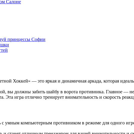
ом Салоне
луй принцессы Софии
ушки
гтей
тной Хоккей» — это яркая и динамичная аркада, которая идеаль
той, вы должны забить шайбу в ворота противника. Главное — н
а. Эта игра отлично тренирует внимательность и скорость реакци
сь с умным компьютерным противником в режиме для одного игро
ь и станет отличным тренажером для вашей внимательности и с