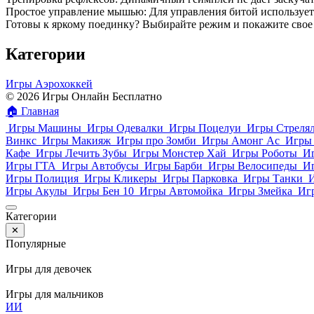
Простое управление мышью: Для управления битой используется
Готовы к яркому поединку? Выбирайте режим и покажите свое
Категории
Игры Аэрохоккей
© 2026 Игры Онлайн Бесплатно
🏠
Главная
Игры Машины
Игры Одевалки
Игры Поцелуи
Игры Стреля
Винкс
Игры Макияж
Игры про Зомби
Игры Амонг Ас
Игры 
Кафе
Игры Лечить Зубы
Игры Монстер Хай
Игры Роботы
И
Игры ГТА
Игры Автобусы
Игры Барби
Игры Велосипеды
И
Игры Полиция
Игры Кликеры
Игры Парковка
Игры Танки
Игры Акулы
Игры Бен 10
Игры Автомойка
Игры Змейка
Иг
Категории
✕
Популярные
Игры для девочек
Игры для мальчиков
И
И