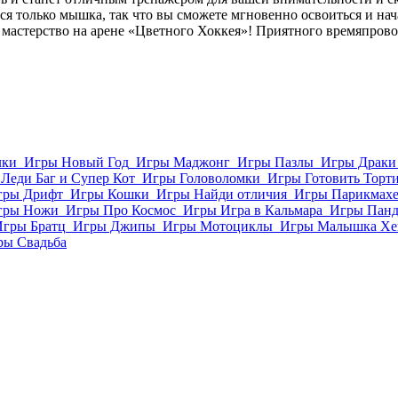
 только мышка, так что вы сможете мгновенно освоиться и нача
 мастерство на арене «Цветного Хоккея»! Приятного времяпров
лки
Игры Новый Год
Игры Маджонг
Игры Пазлы
Игры Драки
Леди Баг и Супер Кот
Игры Головоломки
Игры Готовить Торт
гры Дрифт
Игры Кошки
Игры Найди отличия
Игры Парикмахе
гры Ножи
Игры Про Космос
Игры Игра в Кальмара
Игры Пан
Игры Братц
Игры Джипы
Игры Мотоциклы
Игры Малышка Хе
ры Свадьба