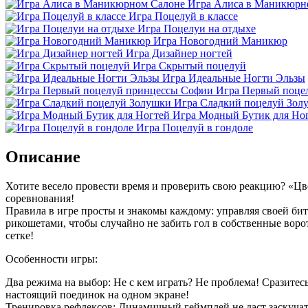
Игра Алиса в Маникюрн
Игра Поцелуй в классе
Игра Поцелуи на отдыхе
Игра Новогодний Маникюр
Игра Дизайнер ногтей
Игра Скрытый поцелуй
Игра Идеальные Ногти Эльзы
Игра Первый поце
Игра Сладкий поцелуй Зол
Игра Модный Бутик для Но
Игра Поцелуй в гондоле
Описание
Хотите весело провести время и проверить свою реакцию? «Цве
соревнования!
Правила в игре просты и знакомы каждому: управляя своей би
рикошетами, чтобы случайно не забить гол в собственные ворот
сетке!
Особенности игры:
Два режима на выбор: Не с кем играть? Не проблема! Сразите
настоящий поединок на одном экране!
Тренировка рефлексов: Динамичный геймплей не даст заскучат