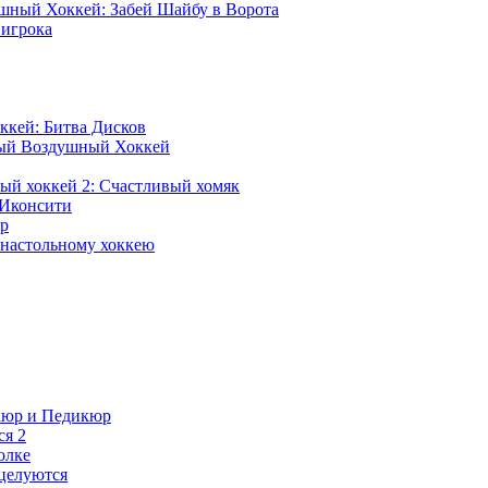
шный Хоккей: Забей Шайбу в Ворота
 игрока
кей: Битва Дисков
ый Воздушный Хоккей
ый хоккей 2: Счастливый хомяк
 Иконсити
ер
 настольному хоккею
кюр и Педикюр
ся 2
олке
целуются