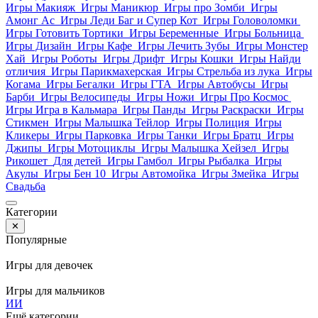
Игры Макияж
Игры Маникюр
Игры про Зомби
Игры
Амонг Ас
Игры Леди Баг и Супер Кот
Игры Головоломки
Игры Готовить Тортики
Игры Беременные
Игры Больница
Игры Дизайн
Игры Кафе
Игры Лечить Зубы
Игры Монстер
Хай
Игры Роботы
Игры Дрифт
Игры Кошки
Игры Найди
отличия
Игры Парикмахерская
Игры Стрельба из лука
Игры
Когама
Игры Бегалки
Игры ГТА
Игры Автобусы
Игры
Барби
Игры Велосипеды
Игры Ножи
Игры Про Космос
Игры Игра в Кальмара
Игры Панды
Игры Раскраски
Игры
Стикмен
Игры Малышка Тейлор
Игры Полиция
Игры
Кликеры
Игры Парковка
Игры Танки
Игры Братц
Игры
Джипы
Игры Мотоциклы
Игры Малышка Хейзел
Игры
Рикошет
Для детей
Игры Гамбол
Игры Рыбалка
Игры
Акулы
Игры Бен 10
Игры Автомойка
Игры Змейка
Игры
Свадьба
Категории
✕
Популярные
Игры для девочек
Игры для мальчиков
И
И
Ещё категории