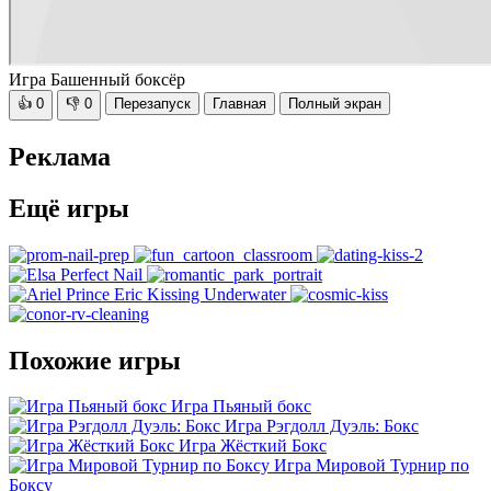
Игра Башенный боксёр
👍
0
👎
0
Перезапуск
Главная
Полный экран
Реклама
Ещё игры
Похожие игры
Игра Пьяный бокс
Игра Рэгдолл Дуэль: Бокс
Игра Жёсткий Бокс
Игра Мировой Турнир по
Боксу