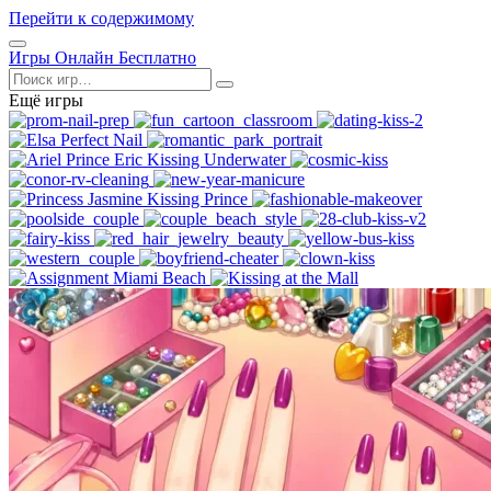
Перейти к содержимому
Открыть
Игры Онлайн Бесплатно
меню
Поиск
Ещё игры