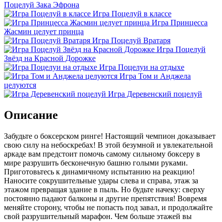
Поцелуй Зака Эфрона
Игра Поцелуй в классе
Игра Принцесса
Жасмин целует принца
Игра Поцелуй Вратаря
Игра Поцелуй
Звёзд на Красной Дорожке
Игра Поцелуи на отдыхе
Игра Том и Анджела
целуются
Игра Деревенский поцелуй
Описание
Забудьте о боксерском ринге! Настоящий чемпион доказывает
свою силу на небоскребах! В этой безумной и увлекательной
аркаде вам предстоит помочь самому сильному боксеру в
мире разрушить бесконечную башню голыми руками.
Приготовьтесь к динамичному испытанию на реакцию!
Наносите сокрушительные удары слева и справа, этаж за
этажом превращая здание в пыль. Но будьте начеку: сверху
постоянно падают балконы и другие препятствия! Вовремя
меняйте сторону, чтобы не попасть под завал, и продолжайте
свой разрушительный марафон. Чем больше этажей вы