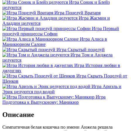
Игра Соник и Блейз
целуются
Игра Поцелуй Вратаря
Игра Жасмин и
Аладдин целуются
Игра Первый
поцелуй принцессы Софии
Игра Алиса в
Маникюрном Салоне
Игра Скрытый поцелуй
Игра Том и Анджела
целуются
Игра История любви в
джунглях
Игра Скрыть Поцелуй от
Щенков
Игра Ариэль и
Эрик целуются под водой
Игра
Подготовка к Выпускному: Маникюр
Описание
Симпатичная белая кошечка по имени Анжела решила