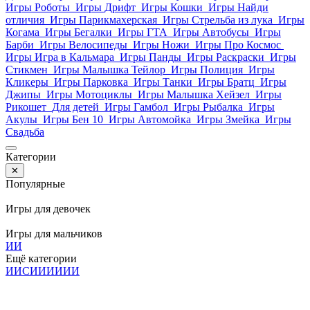
Игры Роботы
Игры Дрифт
Игры Кошки
Игры Найди
отличия
Игры Парикмахерская
Игры Стрельба из лука
Игры
Когама
Игры Бегалки
Игры ГТА
Игры Автобусы
Игры
Барби
Игры Велосипеды
Игры Ножи
Игры Про Космос
Игры Игра в Кальмара
Игры Панды
Игры Раскраски
Игры
Стикмен
Игры Малышка Тейлор
Игры Полиция
Игры
Кликеры
Игры Парковка
Игры Танки
Игры Братц
Игры
Джипы
Игры Мотоциклы
Игры Малышка Хейзел
Игры
Рикошет
Для детей
Игры Гамбол
Игры Рыбалка
Игры
Акулы
Игры Бен 10
Игры Автомойка
Игры Змейка
Игры
Свадьба
Категории
✕
Популярные
Игры для девочек
Игры для мальчиков
И
И
Ещё категории
И
И
С
И
И
И
И
И
И