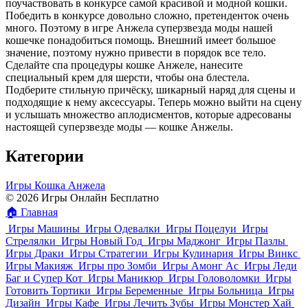
поучаствовать в конкурсе самой красивой и модной кошки.
Победить в конкурсе довольно сложно, претенденток очень
много. Поэтому в игре Анжела суперзвезда моды нашей
кошечке понадобиться помощь. Внешний имеет большое
значение, поэтому нужно привести в порядок все тело.
Сделайте спа процедуры кошке Анжеле, нанесите
специальный крем для шерсти, чтобы она блестела.
Подберите стильную причёску, шикарный наряд для сцены и
подходящие к нему аксессуары. Теперь можно выйти на сцену
и услышать множество аплодисментов, которые адресованы
настоящей суперзвезде моды — кошке Анжелы.
Категории
Игры Кошка Анжела
© 2026 Игры Онлайн Бесплатно
🏠
Главная
Игры Машины
Игры Одевалки
Игры Поцелуи
Игры
Стрелялки
Игры Новый Год
Игры Маджонг
Игры Пазлы
Игры Драки
Игры Стратегии
Игры Кулинария
Игры Винкс
Игры Макияж
Игры про Зомби
Игры Амонг Ас
Игры Леди
Баг и Супер Кот
Игры Маникюр
Игры Головоломки
Игры
Готовить Тортики
Игры Беременные
Игры Больница
Игры
Дизайн
Игры Кафе
Игры Лечить Зубы
Игры Монстер Хай