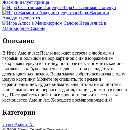
Жасмин целует принца
Игра Счастливые Поцелуи
Игра Жасмин и
Аладдин целуются
Игра Алиса в
Маникюрном Салоне
Описание
В Игре Амонг Ас: Пазлы вас ждёт встреча с любимыми
героями и большой выбор картинок с их изображением.
Открывая первую картинку, постарайтесь запомнить как она
выглядит, т.к. буквально через две сек. она распадётся на
девять цветных пазлов. Ваша задача собрать все пазлы в одну
целую картинку. Можете не спешить, по времени
ограничений нет, будьте внимательны, чтобы не ошибиться.
После выполнения первого задания, станет доступно второе и
т.д. Постарайтесь пройти все уровни и сложить все пазлы
космонавтов Амонг Ас. Хорошего времяпровождения!
Категории
Игры Амонг Ас
© 2026 Игры Онлайн Бесплатно