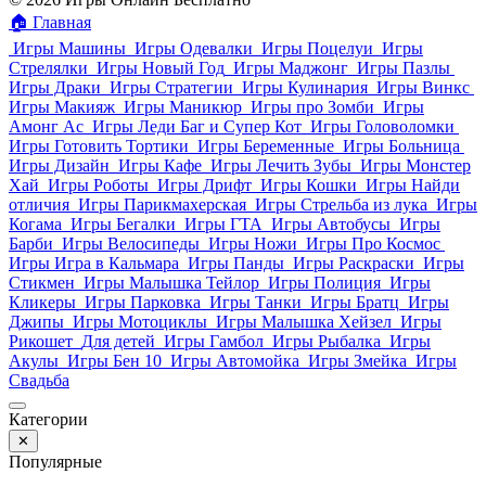
🏠
Главная
Игры Машины
Игры Одевалки
Игры Поцелуи
Игры
Стрелялки
Игры Новый Год
Игры Маджонг
Игры Пазлы
Игры Драки
Игры Стратегии
Игры Кулинария
Игры Винкс
Игры Макияж
Игры Маникюр
Игры про Зомби
Игры
Амонг Ас
Игры Леди Баг и Супер Кот
Игры Головоломки
Игры Готовить Тортики
Игры Беременные
Игры Больница
Игры Дизайн
Игры Кафе
Игры Лечить Зубы
Игры Монстер
Хай
Игры Роботы
Игры Дрифт
Игры Кошки
Игры Найди
отличия
Игры Парикмахерская
Игры Стрельба из лука
Игры
Когама
Игры Бегалки
Игры ГТА
Игры Автобусы
Игры
Барби
Игры Велосипеды
Игры Ножи
Игры Про Космос
Игры Игра в Кальмара
Игры Панды
Игры Раскраски
Игры
Стикмен
Игры Малышка Тейлор
Игры Полиция
Игры
Кликеры
Игры Парковка
Игры Танки
Игры Братц
Игры
Джипы
Игры Мотоциклы
Игры Малышка Хейзел
Игры
Рикошет
Для детей
Игры Гамбол
Игры Рыбалка
Игры
Акулы
Игры Бен 10
Игры Автомойка
Игры Змейка
Игры
Свадьба
Категории
✕
Популярные