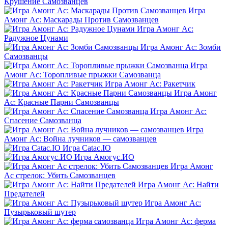
Крушение Самозванцев
Игра
Амонг Ас: Маскарады Против Самозванцев
Игра Амонг Ас:
Радужное Цунами
Игра Амонг Ас: Зомби
Самозванцы
Игра
Амонг Ас: Торопливые прыжки Самозванца
Игра Амонг Ас: Ракетчик
Игра Амонг
Ас: Красные Парни Самозванцы
Игра Амонг Ас:
Спасение Самозванца
Игра
Амонг Ас: Война лучников — самозванцев
Игра Catac.IO
Игра Амогус.ИО
Игра Амонг
Ас стрелок: Убить Самозванцев
Игра Амонг Ас: Найти
Предателей
Игра Амонг Ас:
Пузырьковый шутер
Игра Амонг Ас: ферма