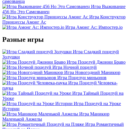
самозванца
Игра Выживание
456 Но Это Самозванец
Игра Конструктор
Принцессы Амонг Ас
Игра Амонг Ас: Импостер.io
Разные игры
Игра Сладкий поцелуй
Золушки
Игра Поцелуй Джонни Браво
Игра Ночной поцелуй
Игра Новогодний Маникюр
Игра Поцелуи миньонов
Игра Поцелуй Человека-
паука
Игра Тайный Поцелуй на
Уроке
Игра Поцелуй на Уроке
Истории
Игра Маникюр
Маленькой Анжелы
Игра Романтичный