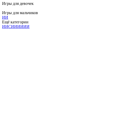
Игры для девочек
Игры для мальчиков
И
И
Ещё категории
И
И
С
И
И
И
И
И
И