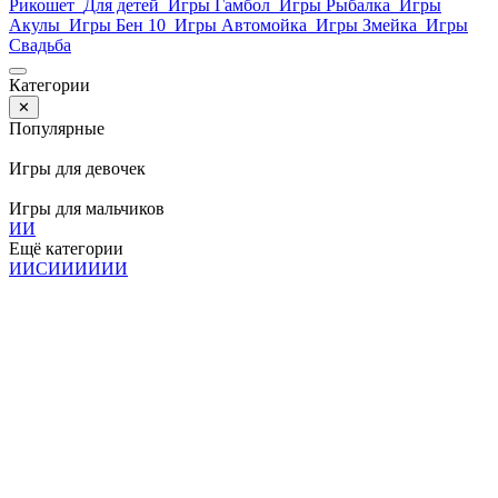
Рикошет
Для детей
Игры Гамбол
Игры Рыбалка
Игры
Акулы
Игры Бен 10
Игры Автомойка
Игры Змейка
Игры
Свадьба
Категории
✕
Популярные
Игры для девочек
Игры для мальчиков
И
И
Ещё категории
И
И
С
И
И
И
И
И
И