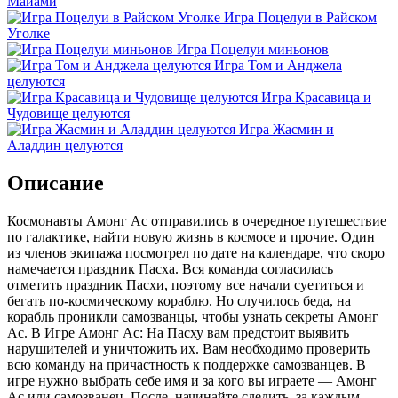
Майами
Игра Поцелуи в Райском
Уголке
Игра Поцелуи миньонов
Игра Том и Анджела
целуются
Игра Красавица и
Чудовище целуются
Игра Жасмин и
Аладдин целуются
Описание
Космонавты Амонг Ас отправились в очередное путешествие
по галактике, найти новую жизнь в космосе и прочие. Один
из членов экипажа посмотрел по дате на календаре, что скоро
намечается праздник Пасха. Вся команда согласилась
отметить праздник Пасхи, поэтому все начали суетиться и
бегать по-космическому кораблю. Но случилось беда, на
корабль проникли самозванцы, чтобы узнать секреты Амонг
Ас. В Игре Амонг Ас: На Пасху вам предстоит выявить
нарушителей и уничтожить их. Вам необходимо проверить
всю команду на причастность к поддержке самозванцев. В
игре нужно выбрать себе имя и за кого вы играете — Амонг
Ас или самозванец. После, начинайте следить, за каждым