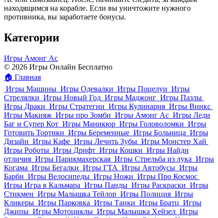
находящимся на корабле. Если вы уничтожите нужного
противника, вы заработаете бонусы.
Категории
Игры Амонг Ас
© 2026 Игры Онлайн Бесплатно
🏠
Главная
Игры Машины
Игры Одевалки
Игры Поцелуи
Игры
Стрелялки
Игры Новый Год
Игры Маджонг
Игры Пазлы
Игры Драки
Игры Стратегии
Игры Кулинария
Игры Винкс
Игры Макияж
Игры про Зомби
Игры Амонг Ас
Игры Леди
Баг и Супер Кот
Игры Маникюр
Игры Головоломки
Игры
Готовить Тортики
Игры Беременные
Игры Больница
Игры
Дизайн
Игры Кафе
Игры Лечить Зубы
Игры Монстер Хай
Игры Роботы
Игры Дрифт
Игры Кошки
Игры Найди
отличия
Игры Парикмахерская
Игры Стрельба из лука
Игры
Когама
Игры Бегалки
Игры ГТА
Игры Автобусы
Игры
Барби
Игры Велосипеды
Игры Ножи
Игры Про Космос
Игры Игра в Кальмара
Игры Панды
Игры Раскраски
Игры
Стикмен
Игры Малышка Тейлор
Игры Полиция
Игры
Кликеры
Игры Парковка
Игры Танки
Игры Братц
Игры
Джипы
Игры Мотоциклы
Игры Малышка Хейзел
Игры