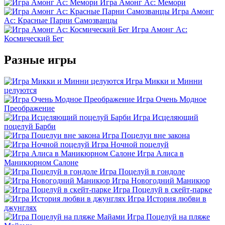
Игра Амонг Ас: Мемори
Игра Амонг
Ас: Красные Парни Самозванцы
Игра Амонг Ас:
Космический Бег
Разные игры
Игра Микки и Минни
целуются
Игра Очень Модное
Преображение
Игра Исцеляющий
поцелуй Барби
Игра Поцелуи вне закона
Игра Ночной поцелуй
Игра Алиса в
Маникюрном Салоне
Игра Поцелуй в гондоле
Игра Новогодний Маникюр
Игра Поцелуй в скейт-парке
Игра История любви в
джунглях
Игра Поцелуй на пляже