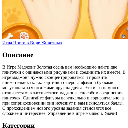
Игра Ногти в Виде Животных
Описание
В Игре Маджонг Золотая осень вам необходимо найти две
плиточки с одинаковыми рисунками и соединить их вместе. В
игре маджонг нужно сконцентрироваться и проявить
внимательность, т.к. картинки с иероглифами и буквами
могут оказаться похожими друг на друга. Эта игра немного
отличается от классического маджонга способом соединения
плиточек. Сдвигайте фигуры вертикально и горизонтально, а
при соприкосновении они исчезнут и вам начисляться баллы.
С прохождением нового уровня задания становятся всё
сложнее и интереснее. Управление в игре мышкой. Удачи!
Категории