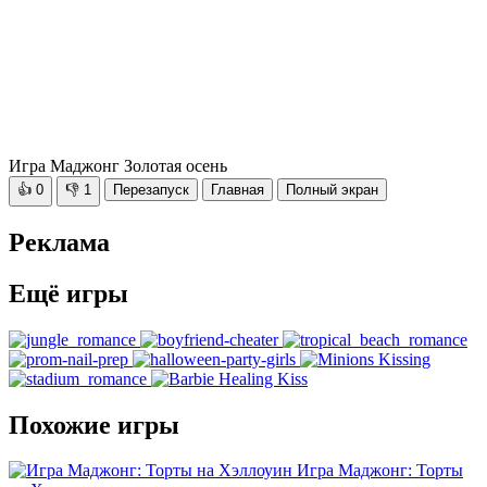
Игра Маджонг Золотая осень
👍
0
👎
1
Перезапуск
Главная
Полный экран
Реклама
Ещё игры
Похожие игры
Игра Маджонг: Торты