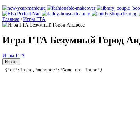
Главная
/
Игры ГТА
Игра ГТА Безумный Город Ан
Игры ГТА
Играть