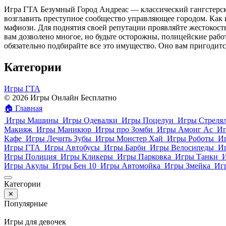
Игра ГТА Безумный Город Андреас — классический гангстерски
возглавить преступное сообщество управляющее городом. Как 
мафиози. Для поднятия своей репутации проявляйте жестокость
вам дозволено многое, но будьте осторожны, полицейские рабо
обязательно подбирайте все это имущество. Оно вам пригодитс
Категории
Игры ГТА
© 2026 Игры Онлайн Бесплатно
🏠
Главная
Игры Машины
Игры Одевалки
Игры Поцелуи
Игры Стреля
Макияж
Игры Маникюр
Игры про Зомби
Игры Амонг Ас
Иг
Кафе
Игры Лечить Зубы
Игры Монстер Хай
Игры Роботы
И
Игры ГТА
Игры Автобусы
Игры Барби
Игры Велосипеды
И
Игры Полиция
Игры Кликеры
Игры Парковка
Игры Танки
Игры Акулы
Игры Бен 10
Игры Автомойка
Игры Змейка
Иг
Категории
✕
Популярные
Игры для девочек