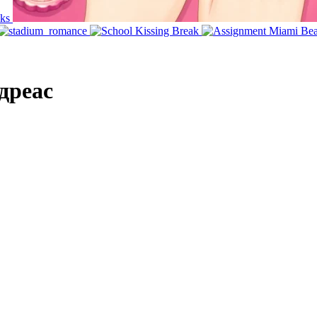
дреас