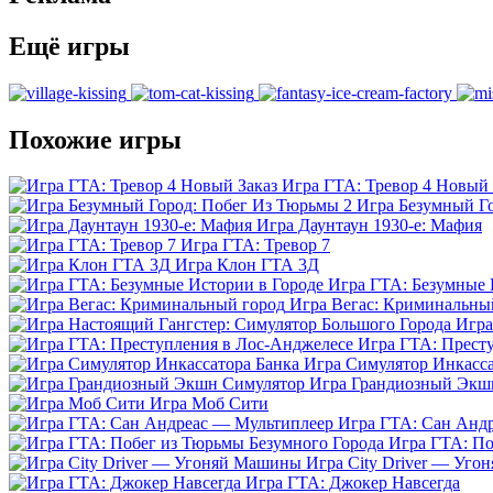
Ещё игры
Похожие игры
Игра ГТА: Тревор 4 Новый 
Игра Безумный Г
Игра Даунтаун 1930-е: Мафия
Игра ГТА: Тревор 7
Игра Клон ГТА 3Д
Игра ГТА: Безумные 
Игра Вегас: Криминальны
Игра
Игра ГТА: Прест
Игра Симулятор Инкасса
Игра Грандиозный Экш
Игра Моб Сити
Игра ГТА: Сан Анд
Игра ГТА: По
Игра City Driver — Уг
Игра ГТА: Джокер Навсегда