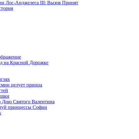
и Лос-Анджелеса III: Вызов Принят
стория
ображение
зд на Красной Дорожке
нглях
смин целует принца
гтей
ушки
 Дню Святого Валентина
луй принцессы Софии
к