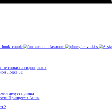
ные гонки на гидроциклах
ной Лодке 3D
смин целует принца
Ногти Принцессы Анны
ся 2