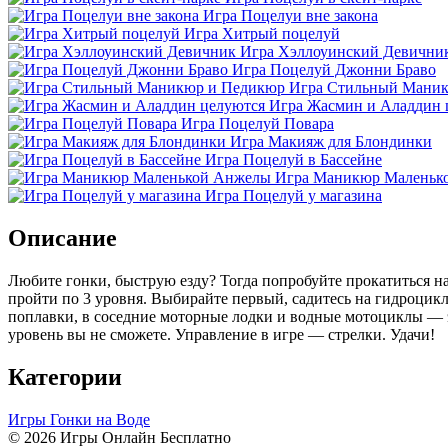
Игра Поцелуи вне закона
Игра Хитрый поцелуй
Игра Хэллоуинский Девични
Игра Поцелуй Джонни Браво
Игра Стильный Мани
Игра Жасмин и Аладдин 
Игра Поцелуй Повара
Игра Макияж для Блондинки
Игра Поцелуй в Бассейне
Игра Маникюр Маленьк
Игра Поцелуй у магазина
Описание
Любите гонки, быструю езду? Тогда попробуйте прокатиться н
пройти по 3 уровня. Выбирайте первый, садитесь на гидроцикл 
поплавки, в соседние моторные лодки и водные мотоциклы — э
уровень вы не сможете. Управление в игре — стрелки. Удачи!
Категории
Игры Гонки на Воде
© 2026 Игры Онлайн Бесплатно