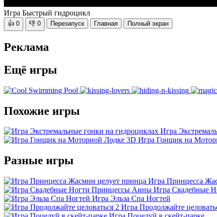
Игра Быстрый гидроцикл
👍
0
👎
0
Перезапуск
Главная
Полный экран
Реклама
Ещё игры
Похожие игры
Игра Экстремаль
Игра Гонщик на Мотор
Разные игры
Игра Принцесса Жа
Игра Свадебные 
Игра Эльза Спа Ногтей
Игра Продолжайте целовать
Игра Поцелуй в скейт-парке