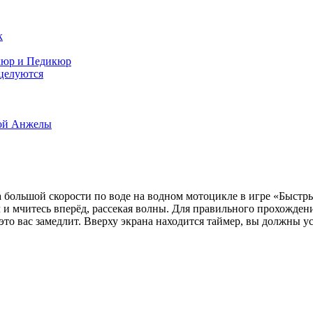
к
кюр и Педикюр
целуются
ой Анжелы
а большой скорости по воде на водном мотоцикле в игре «Быстр
и мчитесь вперёд, рассекая волны. Для правильного прохождения
то вас замедлит. Вверху экрана находится таймер, вы должны у